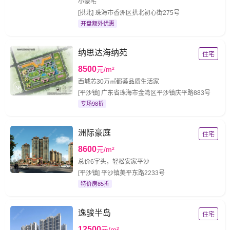
小豪宅
[拱北] 珠海市香洲区拱北初心街275号
开盘额外优惠
纳思达海纳苑
住宅
8500
元/m²
西城芯30万㎡都荟品质生活家
[平沙镇] 广东省珠海市金湾区平沙镇庆平路883号
专场98折
洲际豪庭
住宅
8600
元/m²
总价6字头，轻松安家平沙
[平沙镇] 平沙镇美平东路2233号
特价房85折
逸骏半岛
住宅
12500
元/m²