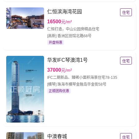
仁恒滨海湾花园
住宅
16500
元/m²
仁恒打造，中山公园旁精品住宅
[高新] 香洲区田馆北路68号
开盘特惠
华发IFC琴澳湾1号
住宅
37000
元/m²
IFC二期新品、臻稀小面积海景住宅78-135
[横琴] 珠海市横琴金融岛华金街58号
正顺团购优惠
中澳春城
住宅