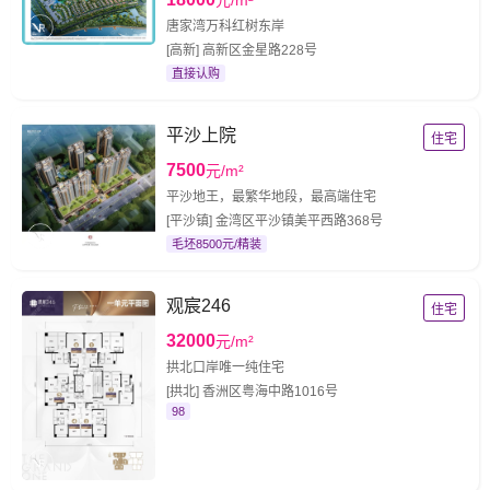
元/m²
唐家湾万科红树东岸
[高新] 高新区金星路228号
直接认购
平沙上院
住宅
7500
元/m²
平沙地王，最繁华地段，最高端住宅
[平沙镇] 金湾区平沙镇美平西路368号
毛坯8500元/精装
观宸246
住宅
32000
元/m²
拱北口岸唯一纯住宅
[拱北] 香洲区粤海中路1016号
98