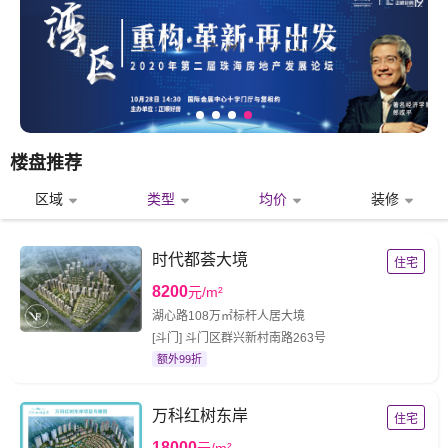
楼盘推荐
区域
类型
均价
装修
时代都荟大境
住宅
8200
元/m²
湖心路108万㎡标杆人居大境
[斗门] 斗门区群兴新村南路263号
额外99折
万科红树东岸
住宅
18000