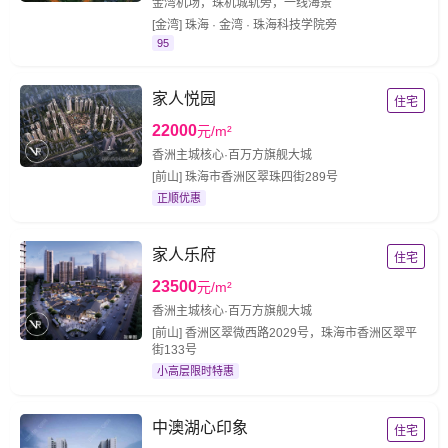
金湾机场，珠机城轨旁，一线海景
[金湾] 珠海 · 金湾 · 珠海科技学院旁
95
家人悦园
住宅
22000
元/m²
香洲主城核心·百万方旗舰大城
[前山] 珠海市香洲区翠珠四街289号
正顺优惠
家人乐府
住宅
23500
元/m²
香洲主城核心·百万方旗舰大城
[前山] 香洲区翠微西路2029号，珠海市香洲区翠平
街133号
小高层限时特惠
中澳湖心印象
住宅