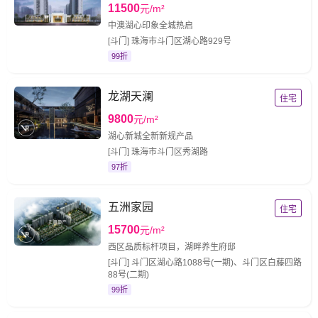
11500
元/m²
中澳湖心印象全城热启
[斗门] 珠海市斗门区湖心路929号
99折
龙湖天澜
住宅
9800
元/m²
湖心新城全新新规产品
[斗门] 珠海市斗门区秀湖路
97折
五洲家园
住宅
15700
元/m²
西区品质标杆项目，湖畔养生府邸
[斗门] 斗门区湖心路1088号(一期)、斗门区白藤四路
88号(二期)
99折