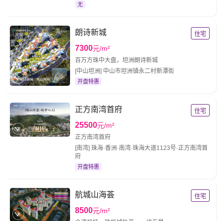
无
朗诗新城
住宅
7300
元/m²
百万方珠中大盘，坦洲朗诗新城
[中山坦洲] 中山市坦洲镇永二村新潭街
开盘特惠
正方南湾首府
住宅
25500
元/m²
正方南湾首府
[南湾] 珠海·香洲·南湾·珠海大道1123号·正方南湾首
府
开盘特惠
航城山海荟
住宅
8500
元/m²