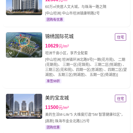
60万㎡央居人文大城，与珠海一路之隔
[中山坦洲] 中山市坦洲镇康明路2号
团购有优惠
锦绣国际花城
住宅
10629
元/m²
坦洲千亩小区，享齐全配套
[中山坦洲] 坦洲镇环洲北路9号[一期(花月苑)、 二期
(花朝苑)、 三期一区(花锦苑)、 三期二区(悦湖居) 、
三期三区(花和苑)、四期一区(思湖居) 、四期二区(望
湖居)、 五期三区(明湖居)、 五期一区(倚湖居)]
准签98折
美的宝龙城
住宅
11500
元/m²
美的生活M-Life”5 大维度打造“5M 智慧健康社区”，
[高新] 珠海市金业北路125号
团购优惠