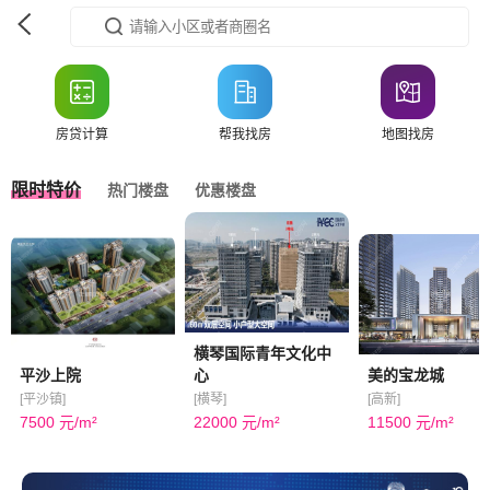
房贷计算
帮我找房
地图找房
限时特价
热门楼盘
优惠楼盘
横琴国际青年文化中
平沙上院
心
美的宝龙城
[平沙镇]
[横琴]
[高新]
7500 元/m²
22000 元/m²
11500 元/m²