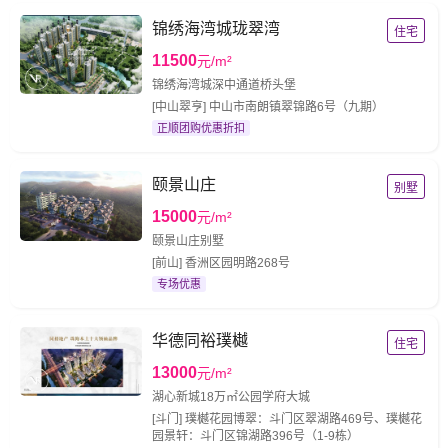
锦绣海湾城珑翠湾
住宅
11500
元/m²
锦绣海湾城深中通道桥头堡
[中山翠亨] 中山市南朗镇翠锦路6号（九期）
正顺团购优惠折扣
颐景山庄
别墅
15000
元/m²
颐景山庄别墅
[前山] 香洲区园明路268号
专场优惠
华德同裕璞樾
住宅
13000
元/m²
湖心新城18万㎡公园学府大城
[斗门] 璞樾花园博翠：斗门区翠湖路469号、璞樾花
园景轩：斗门区锦湖路396号（1-9栋）