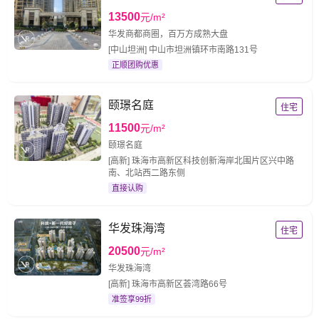
13500
元/m²
华发商都商圈，百万方成熟大盘
[中山坦洲] 中山市坦洲镇环市南路131号
正顺团购优惠
颐璟名庭
住宅
11500
元/m²
颐璟名庭
[高新] 珠海市高新区科技创新海岸北围片区兴中路
南、北站西二路东侧
直接认购
华发珠海湾
住宅
20500
元/m²
华发珠海湾
[高新] 珠海市高新区荟湾路66号
准签享99折