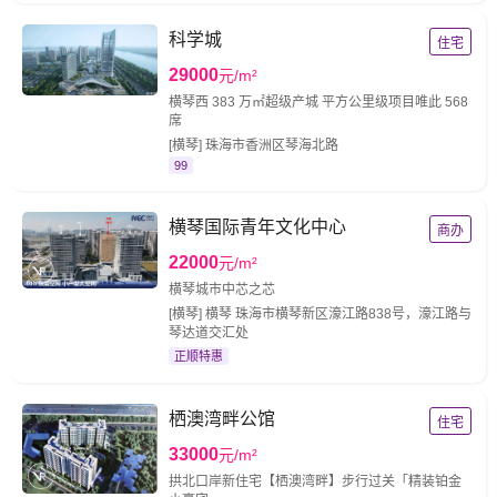
科学城
住宅
29000
元/m²
横琴西 383 万㎡超级产城 平方公里级项目唯此 568
席
[横琴] 珠海市香洲区琴海北路
99
横琴国际青年文化中心
商办
22000
元/m²
横琴城市中芯之芯
[横琴] 横琴 珠海市横琴新区濠江路838号，濠江路与
琴达道交汇处
正顺特惠
栖澳湾畔公馆
住宅
33000
元/m²
拱北口岸新住宅【栖澳湾畔】步行过关「精装铂金