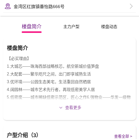
金湾区红旗镇番怡路666号
楼盘简介
主力户型
楼盘动态
楼盘简介
【必买理由】
1.大城芯——珠海西部战略核芯，航空新城价值笋盘
2.大配套——繁华咫尺之间，出门即享城熟生活
3.优环境——公园生态美宅，生活重回自然栖居
4.阔园林——城市艺术先行者，再现低密美学人居
5.低密度——城市稀缺低密示范区，匠心之作6.强物业——华发一级物
业，尊崇生活礼遇
查看更多
户型介绍（3）
查看全部 >