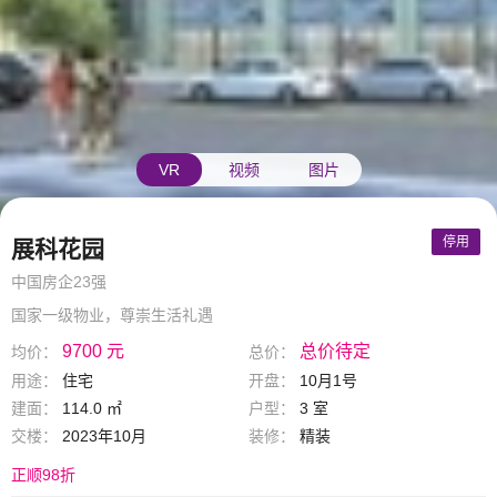
VR
视频
图片
停用
展科花园
中国房企23强
国家一级物业，尊崇生活礼遇
9700 元
总价待定
均价：
总价：
用途：
住宅
开盘：
10月1号
建面：
114.0 ㎡
户型：
3 室
交楼：
2023年10月
装修：
精装
正顺98折