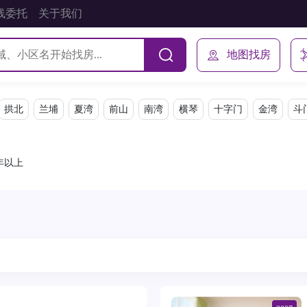
线委托
关于我们
地图找房
拱北
兰埔
夏湾
前山
南湾
横琴
十字门
金湾
斗
0年以上