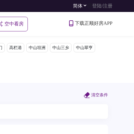
登陆
/
注册
下载正顺好房APP
空中看房
门
高栏港
中山坦洲
中山三乡
中山翠亨
清空条件