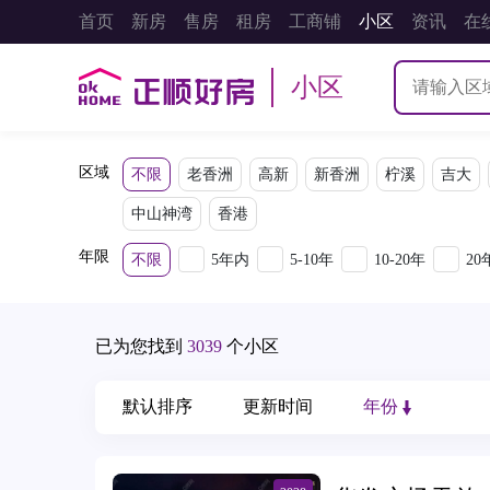
首页
新房
售房
租房
工商铺
小区
资讯
在
小区
区域
不限
老香洲
高新
新香洲
柠溪
吉大
中山神湾
香港
年限
不限
5年内
5-10年
10-20年
2
已为您找到
3039
个小区
默认排序
更新时间
年份