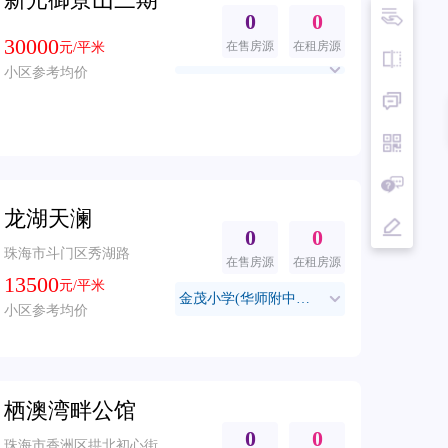
0
0
30000
在售房源
在租房源
元/平米
小区参考均价
龙湖天澜
0
0
珠海市斗门区秀湖路
在售房源
在租房源
13500
元/平米
金茂小学(华师附中集团)
小区参考均价
栖澳湾畔公馆
0
0
珠海市香洲区拱北初心街