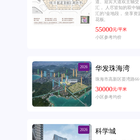
道、迎宾大道双主轴交
汇， 人尽皆知的双中
汇的?金地段， 坐享资
花板;
55000
元/平米
小区参考均价
华发珠海湾
2026
珠海市高新区荟湾路66
30000
元/平米
小区参考均价
科学城
2026