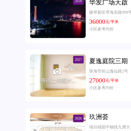
华发广场天啟
2028
横琴新区琴海东路999
36000
元/平米
小区参考均价
夏逸庭院三期
2027
珠海市前山逸仙路2号
27000
元/平米
小区参考均价
玖洲荟
2026
项目雄踞中轴线九洲大