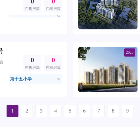
0
0
在售房源
在租房源
号
2025
0
0
·香
在售房源
在租房源
第十五小学
1
2
3
4
5
6
7
8
9