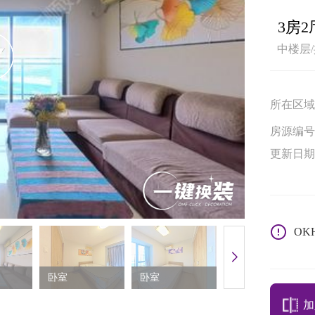
3房2
中楼层/
所在区域
房源编号
更新日期
OK
卧室
卧室
卧室
加