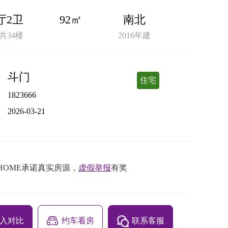
厅2卫
92㎡
南北
共34楼
2016年建
斗门
住宅
1823666
2026-03-21
HOME承诺真实房源，
虚假举报
有奖
厨房
客厅
阳台
餐厅
入对比
约车看房
联系客服