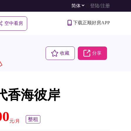
登陆
/
注册
下载正顺好房APP
空中看房
收藏
分享
代香海彼岸
00
整租
元/月