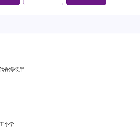
代香海彼岸
正小学