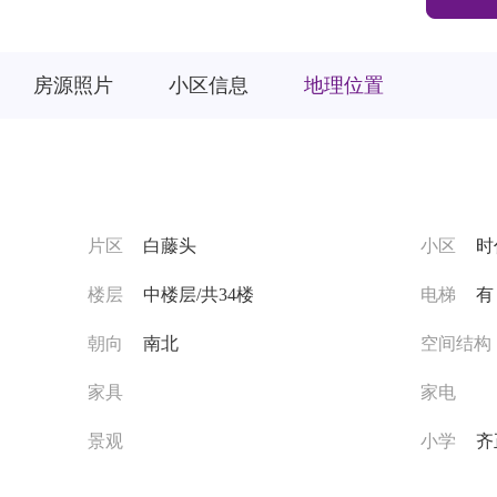
房源照片
小区信息
地理位置
片区
白藤头
小区
时
楼层
中楼层/共34楼
电梯
有
朝向
南北
空间结构
家具
家电
景观
小学
齐