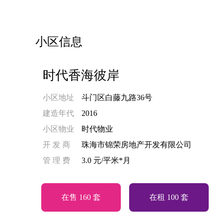
小区信息
时代香海彼岸
小区地址
斗门区白藤九路36号
建造年代
2016
小区物业
时代物业
开 发 商
珠海市锦荣房地产开发有限公司
管 理 费
3.0 元/平米*月
在售 160 套
在租 100 套