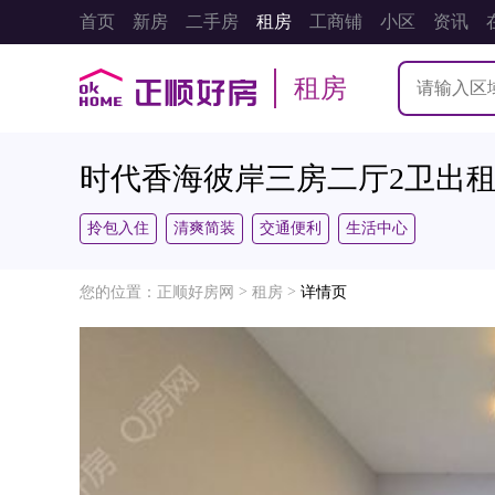
首页
新房
二手房
租房
工商铺
小区
资讯
租房
时代香海彼岸三房二厅2卫出租！
拎包入住
清爽简装
交通便利
生活中心
>
>
您的位置：
正顺好房网
租房
详情页