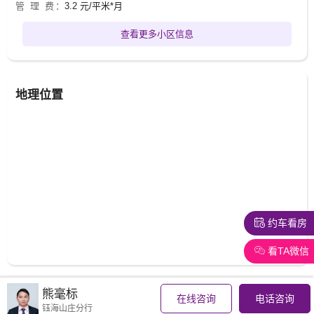
管 理 费：
3.2 元/平米*月
查看更多小区信息
地理位置
约车看房
看TA微信
熊毫标
周边推荐
在线咨询
电话咨询
钰海山庄分行