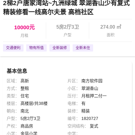
2梯2户唐家湾站~九洲绿城 翠湖香山少有复式
精装修看一线高尔夫景 高档社区
10000元
5房2厅3卫
274.00 ㎡
户型
面积
月租
交通便利
物有所值
全新装修
全新未住
基本信息
区域：
高新
片区：
南方软件园
方式：
整租
小区：
翠湖香山
类型：
住宅
压付：
月租押二付一
楼层：
高楼层/共38楼
电梯：
有
朝向：
南北
装修：
精装
户型：
5房2厅3卫
编号：
1820727
产权：
商品房
空间结构：
复式
小学：
金凤小学
中学：