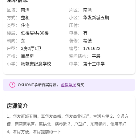
基本信息
区域：
南湾
片区：
南湾
方式：
整租
小区：
华发新城五期
类型：
住宅
压付：
楼层：
低楼层/共30楼
电梯：
有
朝向：
东
装修：
精装
户型：
3房2厅1卫
编号：
1761622
产权：
商品房
空间结构：
平层
小学：
杨匏安纪念学校
中学：
第十三中学
OKHOME承诺真实房源，
虚假举报
有奖
房源简介
1，华发新城五期，离华发商都，华发商业街近，生活方便 2，交通方
便，南湾豪宅区。离拱北，横琴近 3，户型好，东南朝向，使用率好
4，看房方便，看房提前约一下