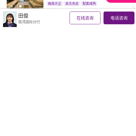
格局方正
采光充足
配套成熟
4500
元/月
田俊
在线咨询
电话咨询
南湾国际分行
琴澳新城四季峰景
月租押二付一
南湾丨89 ㎡丨3房2厅
城市中心
全新未住
南北通透
4500
元/月
华发世纪城二期
年租押二付一
南湾丨94 ㎡丨2房2厅
视野开阔
空气清新
格局方正
4500
元/月
华发新城五期
南湾丨86 ㎡丨2房2厅
河景
采光充足
配套成熟
4200
元/月
琴澳新城四季峰景
年租押二付一