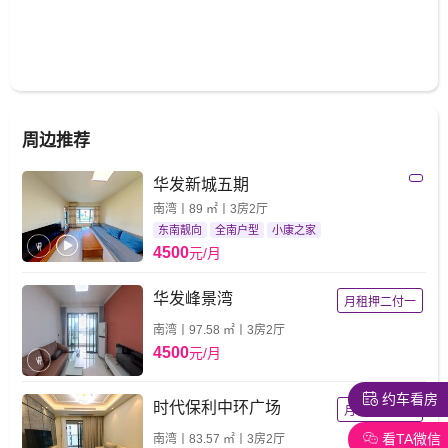
周边推荐
华发新城五期
南湾丨89 ㎡丨3房2厅
东南靓向
全南户型
小康之家
4500
元/月
华发峰景湾
月租押二付一
南湾丨97.58 ㎡丨3房2厅
4500
元/月
约车看房
时代保利中环广场
月租押二付一
看TA微信
南湾丨83.57 ㎡丨3房2厅