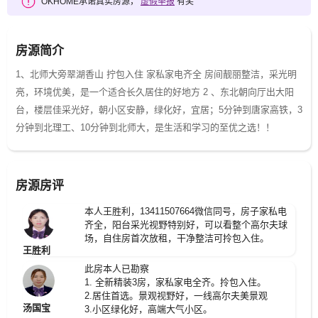
OKHOME承诺真实房源，
虚假举报
有奖
房源简介
1、北师大旁翠湖香山 拧包入住 家私家电齐全 房间靓丽整洁，采光明
亮，环境优美，是一个适合长久居住的好地方 2 、东北朝向厅出大阳
台，楼层佳采光好，朝小区安静，绿化好，宜居；5分钟到唐家高铁，3
分钟到北理工、10分钟到北师大，是生活和学习的至优之选！！
房源房评
本人王胜利，13411507664微信同号，房子家私电
齐全，阳台采光视野特别好，可以看整个高尔夫球
场，自住房首次放租，干净整洁可拎包入住。
王胜利
此房本人已勘察
1. 全新精装3房，家私家电全齐。拎包入住。
2.居住首选。景观视野好，一线高尔夫美景观
汤国宝
3.小区绿化好，高端大气小区。