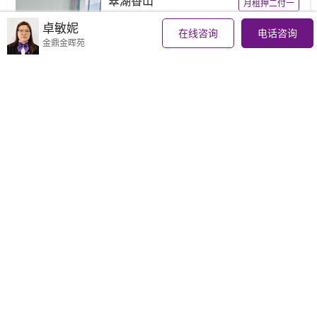
翠湖香山
月租押二付一
高新丨114 ㎡丨3房2厅
卓敏妮
在线咨询
电话咨询
全河景
复式豪宅
拎包入住
金鼎金晖苑
4000
元/月
恒隆华萃园
年租押二付一
高新丨124 ㎡丨3房2厅
空气清新
视野开阔
山景
3500
元/月
万科红树东岸
高新丨130 ㎡丨4房2厅
海景
少有放盘
3500
元/月
高新宝龙城
月租押二付一
高新丨122 ㎡丨4房2厅
格局方正
采光充足
拎包入住
3500
元/月