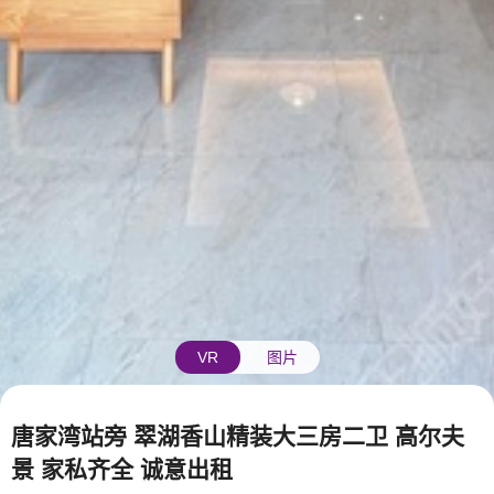
VR
图片
唐家湾站旁 翠湖香山精装大三房二卫 高尔夫
景 家私齐全 诚意出租