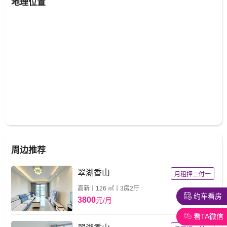
地理位置
周边推荐
翠湖香山
月租押二付一
高新丨126 ㎡丨3房2厅
约车看房
3800
元/月
看TA微信