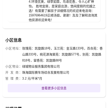
4.环境优美，绿草如茵，鸟语花香，令人心旷神
怡。 胜地宜居，是家庭出游，悠闲度假的优越之
选！有需要了解房子详细情况的欢迎来电咨询：
15976964619正顺汤姐，谢谢！及及了解和咨询其
他房源欢迎来电！
小区信息
小区地址：
玫瑰苑：凯旋路18号，玉兰苑：金玉路133号，百合苑：香
山路333号，桃花源海棠苑：凯旋路577号，别苑：凯旋路
818号，留香苑：凯旋路88号
小区物业：
绿城物业服务集团有限公司
开 发 商：
珠海国际赛车场综合发展有限公司
管 理 费：
3.2 元/平米*月
查看更多小区信息