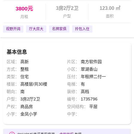
3800元
3房2厅2卫
123.00 ㎡
户型
面积
月租
视野开阔
厅大房大
名牌家俱
拎包入住
基本信息
区域：
高新
片区：
南方软件园
方式：
整租
小区：
翠湖香山
类型：
住宅
压付：
年租押二付一
楼层：
高楼层/共30楼
电梯：
有
朝向：
南
装修：
高档
户型：
3房2厅2卫
编号：
1735796
产权：
商品房
空间结构：
平层
小学：
金凤小学
中学：