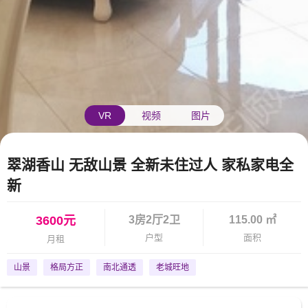
VR
视频
图片
翠湖香山 无敌山景 全新未住过人 家私家电全
新
3600元
3房2厅2卫
115.00 ㎡
户型
面积
月租
山景
格局方正
南北通透
老城旺地