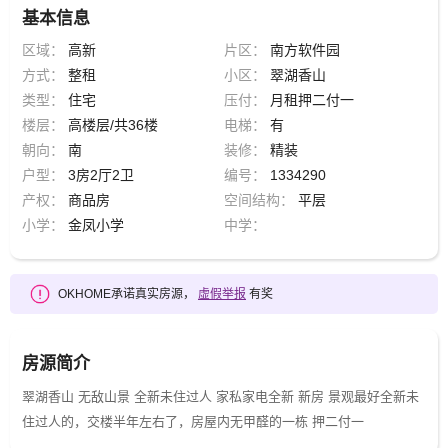
基本信息
区域：
高新
片区：
南方软件园
方式：
整租
小区：
翠湖香山
类型：
住宅
压付：
月租押二付一
楼层：
高楼层/共36楼
电梯：
有
朝向：
南
装修：
精装
户型：
3房2厅2卫
编号：
1334290
产权：
商品房
空间结构：
平层
小学：
金凤小学
中学：
OKHOME承诺真实房源，
虚假举报
有奖
房源简介
翠湖香山 无敌山景 全新未住过人 家私家电全新 新房 景观最好全新未
住过人的，交楼半年左右了，房屋内无甲醛的一栋 押二付一