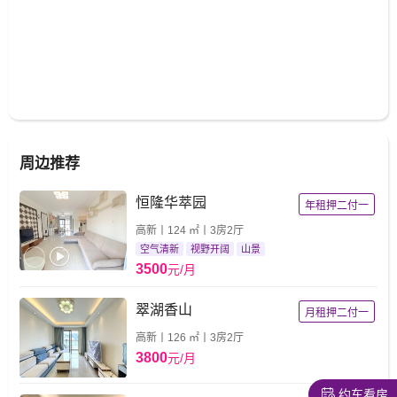
周边推荐
恒隆华萃园
年租押二付一
高新丨124 ㎡丨3房2厅
空气清新
视野开阔
山景
3500
元/月
翠湖香山
月租押二付一
高新丨126 ㎡丨3房2厅
3800
元/月
约车看房