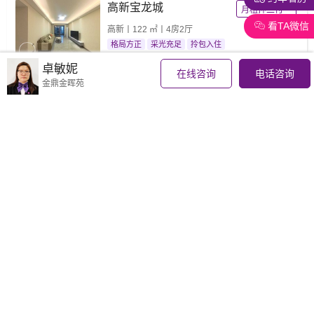
高新宝龙城
月租押二付一
看TA微信
高新丨122 ㎡丨4房2厅
格局方正
采光充足
拎包入住
3500
元/月
卓敏妮
在线咨询
电话咨询
金鼎金晖苑
恒隆华萃园
年租押二付一
高新丨124 ㎡丨3房2厅
园林景
视野开阔
空气清新
3300
元/月
翠湖香山
年租押二付一
高新丨123 ㎡丨3房2厅
视野开阔
厅大房大
名牌家俱
3800
元/月
翠湖香山
月租押二付一
高新丨115 ㎡丨3房2厅
山景
格局方正
南北通透