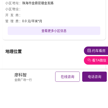
小区地址：
珠海市金鼎官塘金发路
小区物业：
开 发 商：
管 理 费：
0.0 元/平米*月
查看更多小区信息
约车看房
地理位置
看TA微信
廖科智
在线咨询
电话咨询
金鼎广场一行