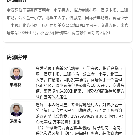
房源简介
金发苑位于高新区官塘金一小学旁边，临近金鼎市场，官塘市场，上珊
市场，公立金一小学，北理工大学，信息港，国际赛车场等，官塘位于
一个管理化的小区，以小面积单身公寓和1房1厅为主，交通方便，离官
塘车站200米距离，小区依创新海岸和南方软件园等的人居住
房源房评
金发苑位于高新区官塘金一小学旁边，临近金鼎市
场，官塘市场，上珊市场，公立金一小学，北理工
大学，信息港，国际赛车场等，官塘位于一个管理
单瑞林
化的小区，以小面积单身公寓和1房大开间，交通方
便，离官塘车站200米距离，小区依创新海岸和南方
软件园等的人居住
您好：本人汤国宝，专业房地经纪人，对该小区十
分了解！此房本人已亲自勘察过，有需要了解咨询
的欢迎随时联络我，15976964619 正顺汤小姐，祝
汤国宝
心想事成 万事如意！谢谢！
【1】坐落珠海高新区繁华地段，房子朝向：南向，
采光和通风都非常好，房间使用率高，装修简约时