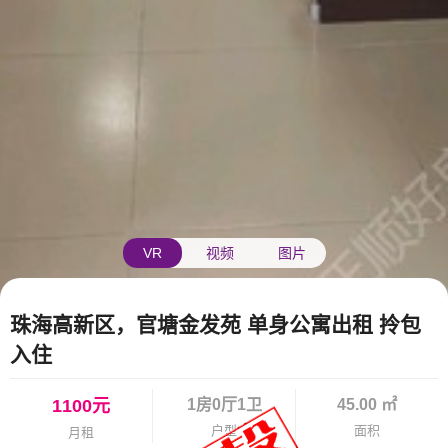
VR
视频
图片
珠海高新区，官塘金发苑 单身公寓出租 拎包
入住
1100元
1房0厅1卫
45.00 ㎡
户型
面积
月租