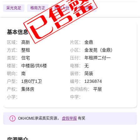
采光充足
格局方正
拎包入住
清爽简装
基本信息
区域：
高新
片区：
金鼎
方式：
整租
小区：
金发苑（金鼎）
类型：
住宅
压付：
年租押二付一
楼层：
中楼层/共6楼
电梯：
无
朝向：
南
装修：
简装
户型：
1房0厅1卫
编号：
1236874
产权：
集体房
空间结构：
平层
小学：
中学：
OKHOME承诺真实房源，
虚假举报
有奖