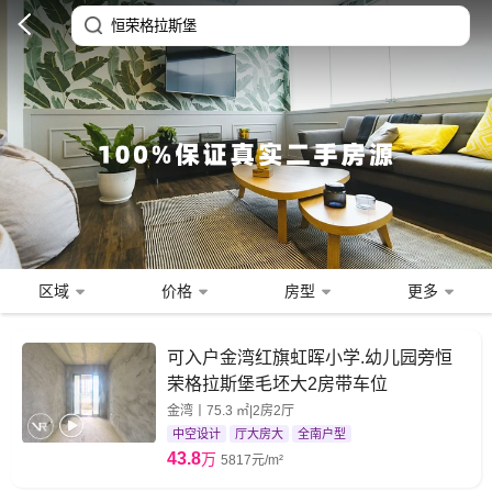
区域
价格
房型
更多
可入户金湾红旗虹晖小学.幼儿园旁恒
荣格拉斯堡毛坯大2房带车位
金湾丨75.3 ㎡|2房2厅
中空设计
厅大房大
全南户型
43.8
万
5817元/m²