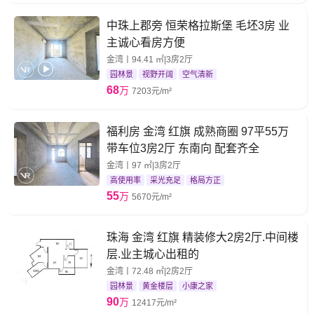
中珠上郡旁 恒荣格拉斯堡 毛坯3房 业
主诚心看房方便
金湾丨94.41 ㎡|3房2厅
园林景
视野开阔
空气清新
68
万
7203元/m²
福利房 金湾 红旗 成熟商圈 97平55万
带车位3房2厅 东南向 配套齐全
金湾丨97 ㎡|3房2厅
高使用率
采光充足
格局方正
55
万
5670元/m²
珠海 金湾 红旗 精装修大2房2厅.中间楼
层.业主城心出租的
金湾丨72.48 ㎡|2房2厅
园林景
黄金楼层
小康之家
90
万
12417元/m²