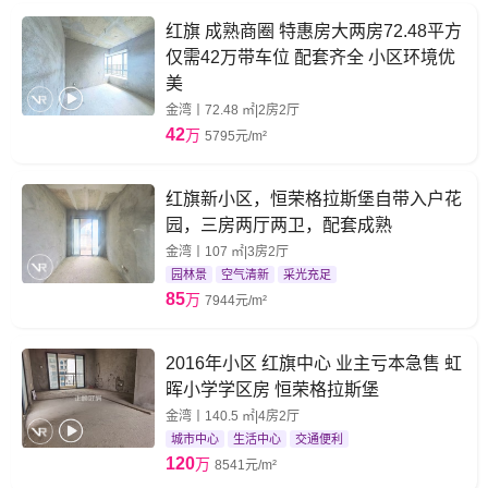
红旗 成熟商圈 特惠房大两房72.48平方
仅需42万带车位 配套齐全 小区环境优
美
金湾丨72.48 ㎡|2房2厅
42
万
5795元/m²
红旗新小区，恒荣格拉斯堡自带入户花
园，三房两厅两卫，配套成熟
金湾丨107 ㎡|3房2厅
园林景
空气清新
采光充足
85
万
7944元/m²
2016年小区 红旗中心 业主亏本急售 虹
晖小学学区房 恒荣格拉斯堡
金湾丨140.5 ㎡|4房2厅
城市中心
生活中心
交通便利
120
万
8541元/m²