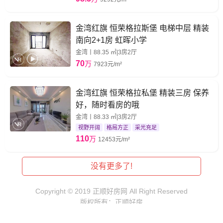
金湾红旗 恒荣格拉斯堡 电梯中层 精装
南向2+1房 虹晖小学
金湾丨88.35 ㎡|3房2厅
70
万
7923元/m²
金湾红旗 恒荣格拉私堡 精装三房 保养
好，随时看房的哦
金湾丨88.33 ㎡|3房2厅
视野开阔
格局方正
采光充足
110
万
12453元/m²
没有更多了!
Copyright © 2019 正顺好房网 All Right Reserved
版权所有：正顺好房
ICP备案号：粤ICP备11022641号