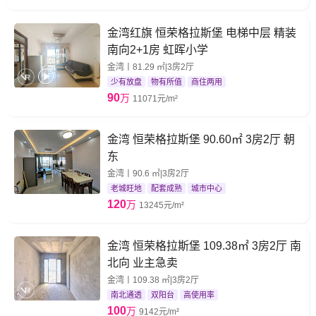
金湾红旗 恒荣格拉斯堡 电梯中层 精装
南向2+1房 虹晖小学
金湾丨81.29 ㎡|3房2厅
少有放盘
物有所值
商住两用
90
万
11071元/m²
金湾 恒荣格拉斯堡 90.60㎡ 3房2厅 朝
东
金湾丨90.6 ㎡|3房2厅
老城旺地
配套成熟
城市中心
120
万
13245元/m²
金湾 恒荣格拉斯堡 109.38㎡ 3房2厅 南
北向 业主急卖
金湾丨109.38 ㎡|3房2厅
南北通透
双阳台
高使用率
100
万
9142元/m²