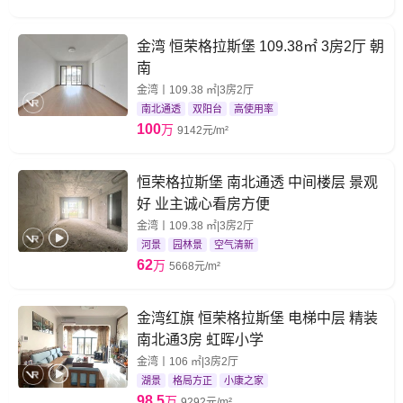
金湾 恒荣格拉斯堡 109.38㎡ 3房2厅 朝
南
金湾丨109.38 ㎡|3房2厅
南北通透
双阳台
高使用率
100
万
9142元/m²
恒荣格拉斯堡 南北通透 中间楼层 景观
好 业主诚心看房方便
金湾丨109.38 ㎡|3房2厅
河景
园林景
空气清新
62
万
5668元/m²
金湾红旗 恒荣格拉斯堡 电梯中层 精装
南北通3房 虹晖小学
金湾丨106 ㎡|3房2厅
湖景
格局方正
小康之家
98.5
万
9292元/m²