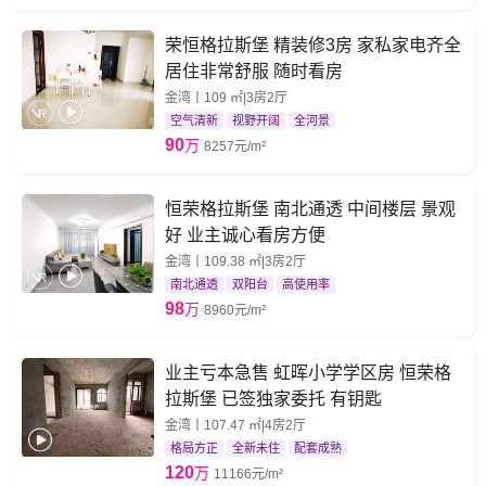
荣恒格拉斯堡 精装修3房 家私家电齐全
居住非常舒服 随时看房
金湾丨109 ㎡|3房2厅
空气清新
视野开阔
全河景
90
万
8257元/m²
恒荣格拉斯堡 南北通透 中间楼层 景观
好 业主诚心看房方便
金湾丨109.38 ㎡|3房2厅
南北通透
双阳台
高使用率
98
万
8960元/m²
业主亏本急售 虹晖小学学区房 恒荣格
拉斯堡 已签独家委托 有钥匙
金湾丨107.47 ㎡|4房2厅
格局方正
全新未住
配套成熟
120
万
11166元/m²