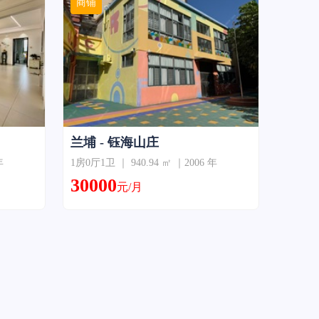
商铺
兰埔 - 钰海山庄
年
1房0厅1卫 ｜ 940.94 ㎡ ｜2006 年
30000
元/月