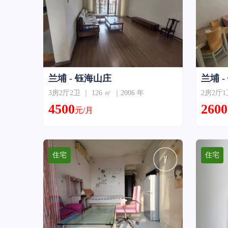
兰埔 - 钰海山庄
兰埔 
3房2厅2卫 ｜ 126 ㎡ ｜2006 年
2房2厅1卫
4500
2600
元/月
住宅
住宅