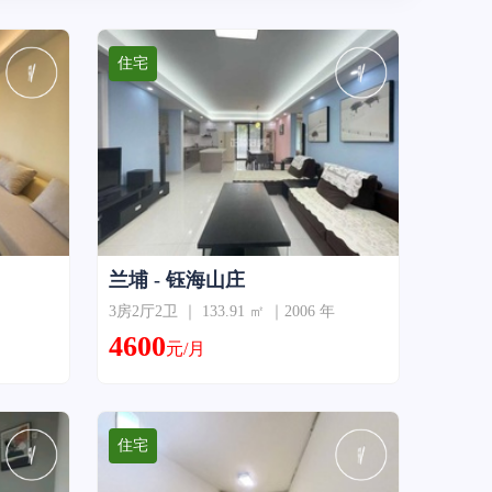
住宅
兰埔 - 钰海山庄
3房2厅2卫 ｜ 133.91 ㎡ ｜2006 年
4600
元/月
住宅