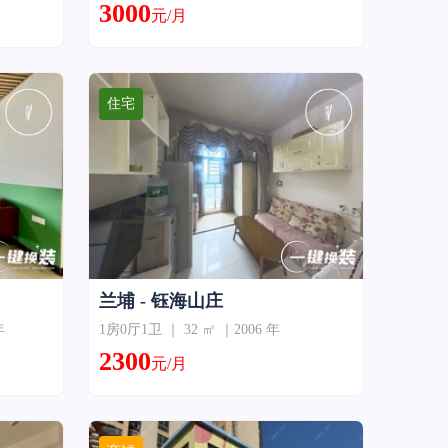
3000
元/月
住宅
兰埔 - 钰海山庄
年
1房0厅1卫 ｜ 32 ㎡ ｜2006 年
2300
元/月