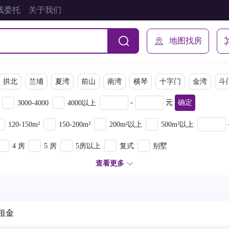
线委托
关于我们
地图找房
拱北
兰埔
夏湾
前山
南湾
横琴
十字门
金湾
斗
-
元
确定
3000-4000
4000以上
120-150m²
150-200m²
200m²以上
500m²以上
4 房
5 房
5房以上
复式
别墅
查看更多
租金