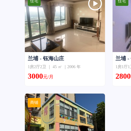
住宅
住宅
兰埔 - 钰海山庄
兰埔 
1房2厅2卫 ｜ 45 ㎡ ｜2006 年
1房1厅1卫
3000
2800
元/月
商铺