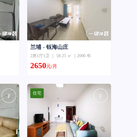
兰埔 - 钰海山庄
2房1厅1卫 ｜ 58.25 ㎡ ｜2006 年
2650
元/月
住宅