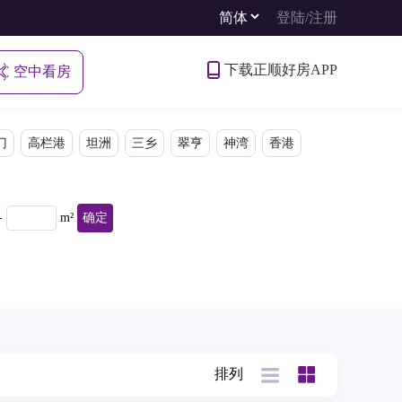
登陆
/
注册
下载正顺好房APP
空中看房
门
高栏港
坦洲
三乡
翠亨
神湾
香港
-
m²
确定
排列