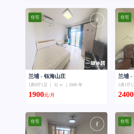
住宅
住宅
兰埔 - 钰海山庄
兰埔 
1房0厅1卫 ｜ 32 ㎡ ｜2006 年
2房1厅1卫
1900
2400
元/月
住宅
住宅