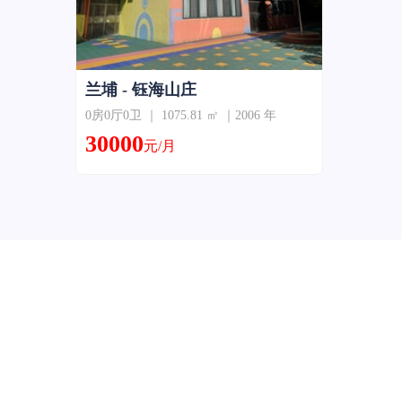
兰埔 - 钰海山庄
0房0厅0卫 ｜ 1075.81 ㎡ ｜2006 年
30000
元/月