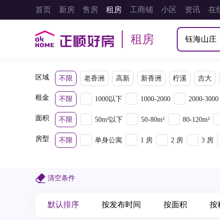
首页
新房
售房
租房
工商铺
小区
资讯
在
租房
区域
不限
老香洲
高新
新香洲
柠溪
吉大
租金
不限
1000以下
1000-2000
2000-3000
面积
不限
50m²以下
50-80m²
80-120m²
房型
不限
单身公寓
1 房
2 房
3 房
清空条件
默认排序
按发布时间
按面积
按