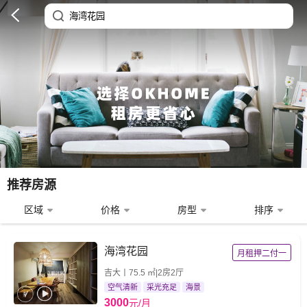
推荐房源
区域
价格
房型
排序
海湾花园
月租押二付一
吉大丨75.5 ㎡|2房2厅
空气清新
采光充足
海景
3000
元/月