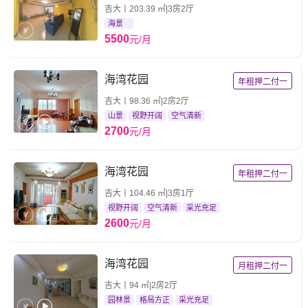
吉大丨203.39 ㎡|3房2厅
海景
5500
元/月
海湾花园
年租押二付一
吉大丨98.36 ㎡|2房2厅
山景
视野开阔
空气清新
2700
元/月
海湾花园
年租押二付一
吉大丨104.46 ㎡|3房1厅
视野开阔
空气清新
采光充足
2600
元/月
海湾花园
月租押二付一
吉大丨94 ㎡|2房2厅
园林景
格局方正
采光充足