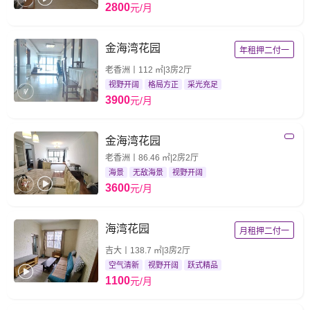
2800
元/月
金海湾花园
年租押二付一
老香洲丨112 ㎡|3房2厅
视野开阔
格局方正
采光充足
3900
元/月
金海湾花园
老香洲丨86.46 ㎡|2房2厅
海景
无敌海景
视野开阔
3600
元/月
海湾花园
月租押二付一
吉大丨138.7 ㎡|3房2厅
空气清新
视野开阔
跃式精品
1100
元/月