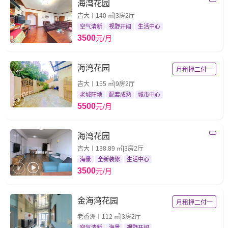
海湾花园
吉大丨140 ㎡|3房2厅
空气清新
视野开阔
生活中心
3500
元/月
海湾花园
月租押二付一
吉大丨155 ㎡|9房2厅
老城旺地
配套成熟
城市中心
5500
元/月
海湾花园
吉大丨138.89 ㎡|3房2厅
海景
全新装修
生活中心
3500
元/月
金海湾花园
月租押二付一
老香洲丨112 ㎡|3房2厅
空气清新
海景
视野开阔