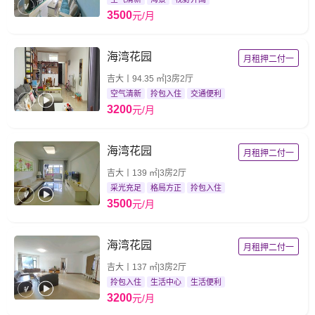
3500
元/月
海湾花园
月租押二付一
吉大丨94.35 ㎡|3房2厅
空气清新
拎包入住
交通便利
3200
元/月
海湾花园
月租押二付一
吉大丨139 ㎡|3房2厅
采光充足
格局方正
拎包入住
3500
元/月
海湾花园
月租押二付一
吉大丨137 ㎡|3房2厅
拎包入住
生活中心
生活便利
3200
元/月