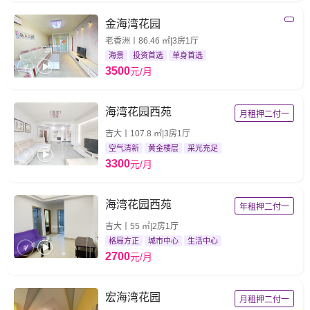
金海湾花园
老香洲丨86.46 ㎡|3房1厅
海景
投资首选
单身首选
3500
元/月
海湾花园西苑
月租押二付一
吉大丨107.8 ㎡|3房1厅
空气清新
黄金楼层
采光充足
3300
元/月
海湾花园西苑
年租押二付一
吉大丨55 ㎡|2房1厅
格局方正
城市中心
生活中心
2700
元/月
宏海湾花园
月租押二付一