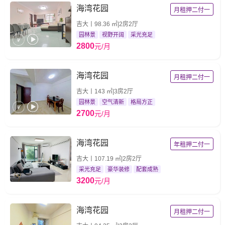
海湾花园
月租押二付一
吉大丨98.36 ㎡|2房2厅
园林景
视野开阔
采光充足
2800
元/月
海湾花园
月租押二付一
吉大丨143 ㎡|3房2厅
园林景
空气清新
格局方正
2700
元/月
海湾花园
年租押二付一
吉大丨107.19 ㎡|2房2厅
采光充足
豪华装修
配套成熟
3200
元/月
海湾花园
月租押二付一