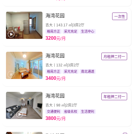
海湾花园
一次性
吉大丨143.17 ㎡|3房2厅
格局方正
采光充足
生活中心
3200
元/月
海湾花园
月租押二付一
吉大丨132 ㎡|3房2厅
格局方正
采光充足
南北通透
3400
元/月
海湾花园
年租押二付一
吉大丨98 ㎡|2房2厅
交通便利
省级名校
生活便利
3800
元/月