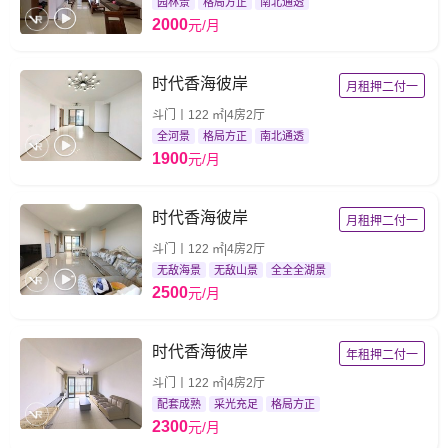
园林景
格局方正
南北通透
2000
元/月
时代香海彼岸
月租押二付一
斗门丨122 ㎡|4房2厅
全河景
格局方正
南北通透
1900
元/月
时代香海彼岸
月租押二付一
斗门丨122 ㎡|4房2厅
无敌海景
无敌山景
全全全湖景
2500
元/月
时代香海彼岸
年租押二付一
斗门丨122 ㎡|4房2厅
配套成熟
采光充足
格局方正
2300
元/月