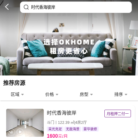
推荐房源
区域
价格
房型
排序
时代香海彼岸
月租押二付一
斗门丨122.39 ㎡|4房2厅
采光充足
无敌海景
豪华装修
1600
元/月