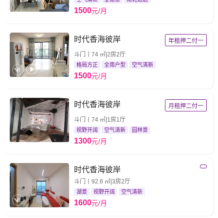
1500
元/月
时代香海彼岸
年租押二付一
斗门丨74 ㎡|2房2厅
格局方正
全南户型
空气清新
1500
元/月
时代香海彼岸
月租押二付一
斗门丨74 ㎡|1房1厅
视野开阔
空气清新
园林景
1300
元/月
时代香海彼岸
斗门丨92.6 ㎡|3房2厅
湖景
视野开阔
空气清新
1600
元/月