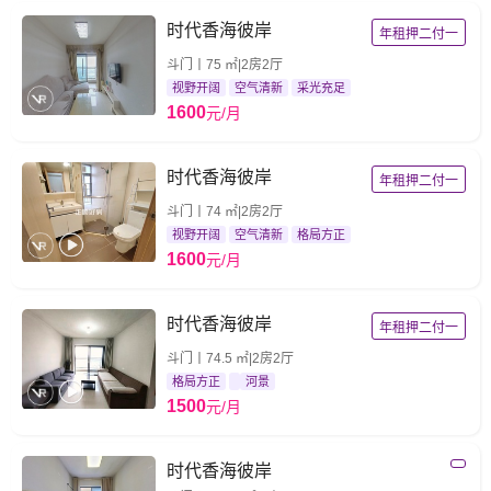
时代香海彼岸
年租押二付一
斗门丨75 ㎡|2房2厅
视野开阔
空气清新
采光充足
1600
元/月
时代香海彼岸
年租押二付一
斗门丨74 ㎡|2房2厅
视野开阔
空气清新
格局方正
1600
元/月
时代香海彼岸
年租押二付一
斗门丨74.5 ㎡|2房2厅
格局方正
河景
1500
元/月
时代香海彼岸