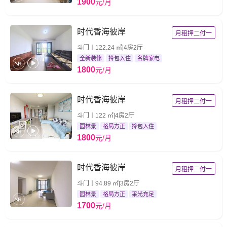
1900
元/月
时代香海彼岸
月租押二付一
斗门丨122.24 ㎡|4房2厅
全新装修
拎包入住
名牌家电
1800
元/月
时代香海彼岸
月租押二付一
斗门丨122 ㎡|4房2厅
园林景
格局方正
拎包入住
1800
元/月
时代香海彼岸
月租押二付一
斗门丨94.89 ㎡|3房2厅
园林景
格局方正
采光充足
1700
元/月