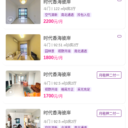
时代香海彼岸
斗门丨122 ㎡|4房2厅
空气清新
南北通透
拎包入住
2200
元/月
时代香海彼岸
斗门丨92.51 ㎡|3房2厅
园林景
视野开阔
南北通透
1800
元/月
时代香海彼岸
月租押二付一
斗门丨92.5 ㎡|3房2厅
视野开阔
格局方正
采光充足
1700
元/月
时代香海彼岸
月租押二付一
斗门丨92.5 ㎡|3房2厅
空气清新
全湖景
南北通透