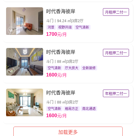
时代香海彼岸
月租押二付一
斗门丨94.24 ㎡|3房2厅
河景
视野开阔
空气清新
1700
元/月
时代香海彼岸
月租押二付一
斗门丨88 ㎡|3房2厅
空气清新
厅大房大
全新装修
1600
元/月
时代香海彼岸
年租押二付一
斗门丨88 ㎡|3房2厅
空气清新
格局方正
南北通透
1600
元/月
加载更多