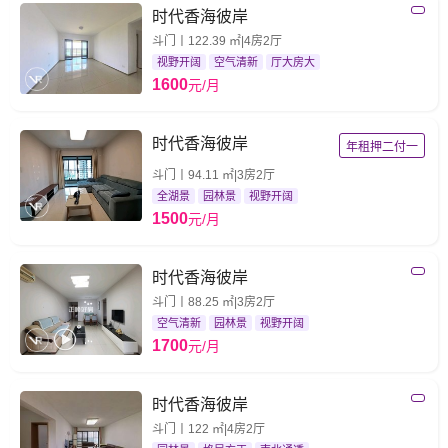
时代香海彼岸
斗门丨122.39 ㎡|4房2厅
视野开阔
空气清新
厅大房大
1600
元/月
时代香海彼岸
年租押二付一
斗门丨94.11 ㎡|3房2厅
全湖景
园林景
视野开阔
1500
元/月
时代香海彼岸
斗门丨88.25 ㎡|3房2厅
空气清新
园林景
视野开阔
1700
元/月
时代香海彼岸
斗门丨122 ㎡|4房2厅