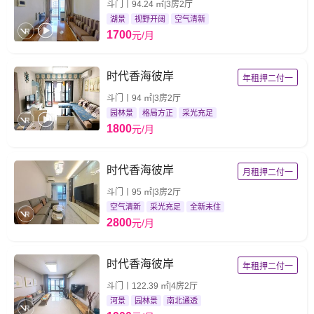
斗门丨94.24 ㎡|3房2厅
湖景
视野开阔
空气清新
1700
元/月
时代香海彼岸
年租押二付一
斗门丨94 ㎡|3房2厅
园林景
格局方正
采光充足
1800
元/月
时代香海彼岸
月租押二付一
斗门丨95 ㎡|3房2厅
空气清新
采光充足
全新未住
2800
元/月
时代香海彼岸
年租押二付一
斗门丨122.39 ㎡|4房2厅
河景
园林景
南北通透