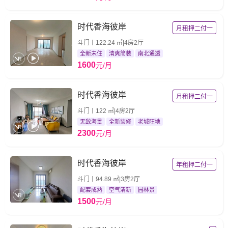
时代香海彼岸
月租押二付一
斗门丨122.24 ㎡|4房2厅
全新未住
清爽简装
南北通透
1600
元/月
时代香海彼岸
月租押二付一
斗门丨122 ㎡|4房2厅
无敌海景
全新装修
老城旺地
2300
元/月
时代香海彼岸
年租押二付一
斗门丨94.89 ㎡|3房2厅
配套成熟
空气清新
园林景
1500
元/月