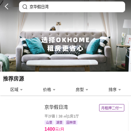
推荐房源
区域
价格
房型
排序
京华假日湾
月租押二付一
平沙镇丨38 ㎡|1房1厅
山景
湖景
园林景
1400
元/月