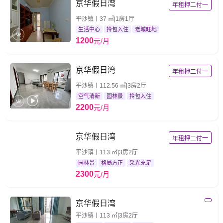
京华假日湾
年租押二付一
平沙镇丨37 ㎡|1房1厅
生活中心
拎包入住
老城旺地
1200
元/月
京华假日湾
年租押二付一
平沙镇丨112.56 ㎡|3房2厅
空气清新
园林景
拎包入住
2200
元/月
京华假日湾
年租押二付一
平沙镇丨113 ㎡|3房2厅
园林景
格局方正
采光充足
2300
元/月
京华假日湾
平沙镇丨113 ㎡|3房2厅