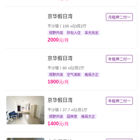
京华假日湾
月租押二付一
平沙镇丨106 ㎡|3房2厅
视野开阔
拎包入住
采光充足
2000
元/月
京华假日湾
年租押二付一
平沙镇丨80 ㎡|2房2厅
视野开阔
空气清新
格局方正
1800
元/月
京华假日湾
年租押二付一
平沙镇丨37.7 ㎡|1房1厅
视野开阔
园林景
格局方正
1400
元/月