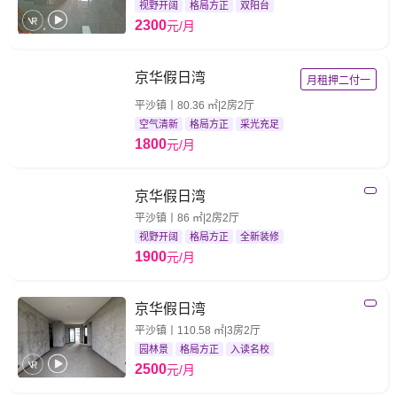
视野开阔
格局方正
双阳台
2300
元/月
京华假日湾
月租押二付一
平沙镇丨80.36 ㎡|2房2厅
空气清新
格局方正
采光充足
1800
元/月
京华假日湾
平沙镇丨86 ㎡|2房2厅
视野开阔
格局方正
全新装修
1900
元/月
京华假日湾
平沙镇丨110.58 ㎡|3房2厅
园林景
格局方正
入读名校
2500
元/月