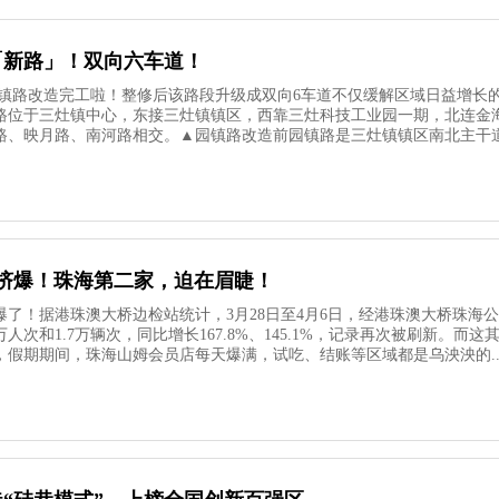
「新路」！双向六车道！
园镇路改造完工啦！整修后该路段升级成双向6车道不仅缓解区域日益增长的
路位于三灶镇中心，东接三灶镇镇区，西靠三灶科技工业园一期，北连金
、映月路、南河路相交。▲园镇路改造前园镇路是三灶镇镇区南北主干道，长
被挤爆！珠海第二家，迫在眉睫！
了！据港珠澳大桥边检站统计，3月28日至4月6日，经港珠澳大桥珠海公
万人次和1.7万辆次，同比增长167.8%、145.1%，记录再次被刷新。
，假期期间，珠海山姆会员店每天爆满，试吃、结账等区域都是乌泱泱的..