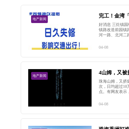
完工！金湾
地产新闻
好消息 三灶镇
镇路改造前园镇
河一路、北河二路
04-08
4山姆，又
地产新闻
珠海山姆，又挤爆
次，日均超过10
点。有网友表示
04-08