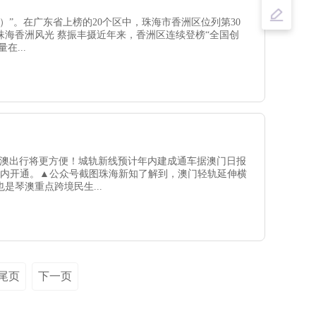
）”。在广东省上榜的20个区中，珠海市香洲区位列第30
海香洲风光 蔡振丰摄近年来，香洲区连续登榜“全国创
在...
珠澳出行将更方便！城轨新线预计年内建成通车据澳门日报
年内开通。▲公众号截图珠海新知了解到，澳门轻轨延伸横
琴澳重点跨境民生...
尾页
下一页