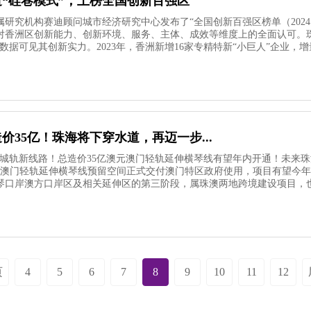
“硅巷模式”，上榜全国创新百强区
研究机构赛迪顾问城市经济研究中心发布了“全国创新百强区榜单（2024
对香洲区创新能力、创新环境、服务、主体、成效等维度上的全面认可。珠
数据可见其创新实力。2023年，香洲新增16家专精特新“小巨人”企业，增量
价35亿！珠海将下穿水道，再迈一步...
添城轨新线路！总造价35亿澳元澳门轻轨延伸横琴线有望年内开通！未来
，澳门轻轨延伸横琴线预留空间正式交付澳门特区政府使用，项目有望今
琴口岸澳方口岸区及相关延伸区的第三阶段，属珠澳两地跨境建设项目，也是
页
4
5
6
7
8
9
10
11
12