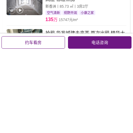
新香洲丨85.73 ㎡丨3房2厅
空气清新
视野开阔
小康之家
135
万
15747元/m²
抢租 华发城建未来荟 首次出租 精华大
3房 家私家电全齐 看房方便
约车看房
电话咨询
新香洲丨91 ㎡丨3房2厅
园林景
视野开阔
空气清新
165
万
18132元/m²
新香洲九中云峰小 华发未来荟 全新毛
坯南向三房 价格可谈
新香洲丨89 ㎡丨3房2厅
采光充足
配套成熟
投资首选
170
万
19101元/m²
查看全部在售395套房源