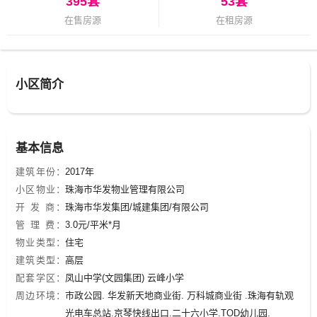
395套
53套
在售房源
在租房源
小区简介
基本信息
建筑年份：
2017年
小区物业：
珠海市华发物业管理有限公司
开 发 商：
珠海市华发集团/城建集团/有限公司
管 理 费：
3.0元/平米*月
物业类型：
住宅
建筑类型：
高层
配套学区：
凤山中学(文园集团) 云峰小学
周边环境：
市政公园. 华发新天地商业街. 万科城商业街 .珠海有轨观
光电车总站.京琴快线出口.二十六小学.TOD幼儿园.