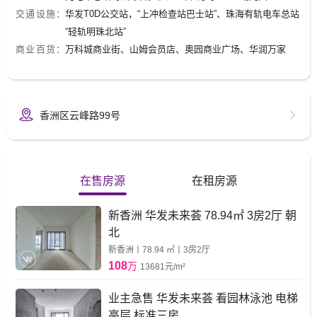
交通设施：
华发T0D公交站，“上冲检查站巴士站”、珠海有轨电车总站
“轻轨明珠北站”
商业百货：
万科城商业街、山姆会员店、奥园商业广场、华润万家
香洲区云峰路99号
在售房源
在租房源
新香洲 华发未来荟 78.94㎡ 3房2厅 朝
北
新香洲丨78.94 ㎡丨3房2厅
108
万
13681元/m²
业主急售 华发未来荟 看园林泳池 电梯
高层 标准三房