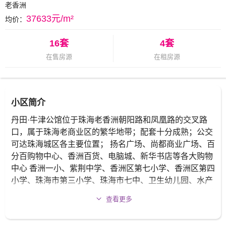
老香洲
37633元/m²
均价：
16套
4套
在售房源
在租房源
小区简介
丹田·牛津公馆位于珠海老香洲朝阳路和凤凰路的交叉路
口，属于珠海老商业区的繁华地带；配套十分成熟；公交
可达珠海城区各主要位置； 扬名广场、尚都商业广场、百
分百购物中心、香洲百货、电脑城、新华书店等各大购物
中心 香洲一小、紫荆中学、香洲区第七小学、香洲区第四
小学、珠海市第三小学、珠海市七中、卫生幼儿园、水产
幼儿园、珠海市公交幼儿园等学校汇聚 医院有珠海市妇幼
查看更多
保健院、珠海市人民医院、中山大学附属第五医院以及周
边各大社区门诊部 繁华生活的同时还不失休闲，凤凰北历