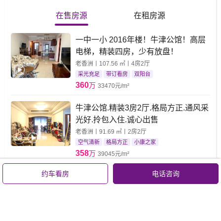
在售房源
在租房源
一中一小 2016年楼！牛津公馆！高层
电梯，精装四房，少有放盘！
老香洲丨107.56 ㎡丨4房2厅
采光充足
带订看房
双阳台
360
万
33470元/m²
牛津公馆.精装3房2厅.格局方正.通风采
光好.拎包入住.诚心出售
老香洲丨91.69 ㎡丨2房2厅
空气清新
格局方正
小康之家
358
万
39045元/m²
约车看房
电话咨询
一中一小 精装修 牛津公馆 价格可以谈
随时看房 目前小学不占用 初中今年上
初一
老香洲丨62.76 ㎡丨2房2厅