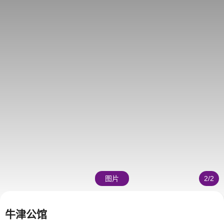
图片
2
/
2
牛津公馆