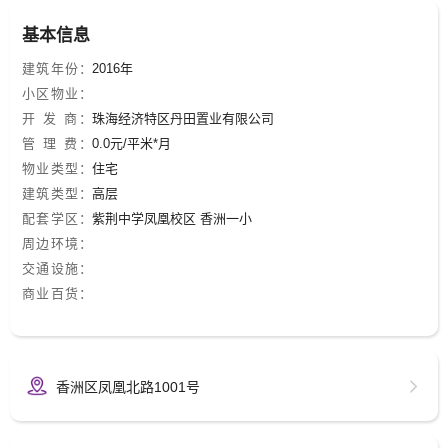
史文化沉淀厚重，附近风光旖旎，与街心公园、香山公
园、野狸岛、凤凰山脉相伴，信步可至蜿蜒海岸线、浪漫
基本信息
情侣路，听涛望山观海，生活舒心惬意。 项目占地面积
建筑年份：
2016年
3302㎡，总建筑面积23352 ㎡，住宅建筑面积12384
小区物业：
㎡，商业建筑面积4045 ㎡，地下建筑面积6301 ㎡ 总套数
开 发 商：
珠海经济特区丹田置业有限公司
164 套，户型区间为60 ㎡-152 ㎡（含两套复式） 绿化率
管 理 费：
0.0元/平米*月
31％，车位数量为91个（地下室）；160个（设双层机械
物业类型：
住宅
停车位后） 项目1-4层为商业；5层为架空层，有520平米
建筑类型：
高层
绿化；6-27层为住宅。其中，622层为：3梯8户；2227层
配套学区：
紫荆中学凤凰校区 香洲一小
为：3梯6户。
周边环境：
交通设施：
商业百货：
香洲区凤凰北路1001号