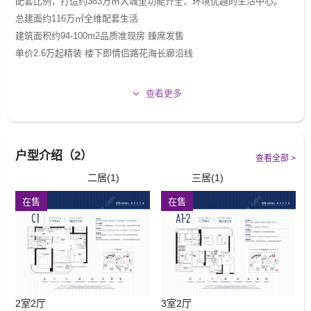
配套比例，打造约383万㎡大城里功能齐全、环境优越的生活中心。
总建面约116万㎡全维配套生活
建筑面积约94-100m2品质准现房 臻席发售
单价2.6万起精装 楼下即情侣路花海长廊沿线
十大价值 竞藏湾西
查看更多
01国企珠光?珠澳合作“新窗口”
珠光集团手握横琴 70% 土地一级开发权，大手笔投入科学城建设，政
企协同筑牢国家战略主场，资产安全更有保障。
户型介绍（2）
02战略高地?一国两制新示范
查看全部 >
横琴粤澳深度合作区，15年GDP增长188.91倍，2024年封关运行开启
二居(1)
三居(1)
琴澳一体化，践行“三步走”规划，筑牢“一国两制”实践新平台。（来
在售
在售
源：横琴粤澳深度合作区官网）
03湾区西岸?约383万㎡超级产城
横琴科学城，总建筑面积383万㎡，是珠江口西岸投资最大、建设规模
最大、配套最优的产业园区，后期可容纳10万人工作生活。
04席位紧缺?横琴仅8%住宅用地
横琴可开发用地约为28平方公里，住宅用地仅占全岛可开发面积的
2室2厅
3室2厅