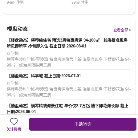
8%，抢占横琴居住席位刻不容缓。
94m² 住宅
99m² 住宅
05立体交通?畅享1小时湾区生活区圈
横琴科学城一期，坐拥核心交通枢纽，北接杧洲隧道(建设中)，与横琴
二桥、洪鹤大桥、金海大桥、横琴隧道等跨岛交通要道快速连通，构建
楼盘动态
查看全部 >
起四通八达的立体化路网。高效畅达，让岛内外通行畅行无阳无缝衔接
大湾区交通体系，轻松畅享1小时湾区生活圈，
【楼盘动态】横琴纯住宅 精选3房特惠房源 94-100㎡一线海景准现房
所见即所享 拎包即入住 截止日期:2026-08-01
06商教俱全?优居生活一步到位
科学城
横琴科学城一期，家门口坐拥约10万㎡主题商业，涵盖约6.4万㎡集中
横琴粤澳科学城·琴澳湾 特惠房源热势上新 海景准现房 下楼即花海 94-
商业Mall、约2.5万㎡开放式商业街区及1.1万㎡文化商业庭院，畅享购
99㎡一线海景精装两三房
物休闲，都会生活举步即达；教育资源上，复刻“世界上最棒的幼儿园”
【楼盘动态】科学城 截止日期:2026-07-01
藤幼儿园，同时可享横琴粤澳深度合作区小学、初中、高中一站式全龄
科学城
化优质教育资源。
横琴粤澳科学城·琴澳湾 特惠房源热势上新 海景准现房 下楼即花海 94-
07生态人居?湿地/花海环抱
99㎡一线海景精装两三房
横琴科学城一期，毗邻约66万㎡芒洲湿地公园，与12万株红树林、60
【楼盘动态】横琴精装海景住宅 单价仅2.7万起 楼下即花海长廊 截止
余种候鸟共生；约14公里花海长廊仅一路之隔，临窗可赏四季花廊，将
日期:2026-06-04
湿地秘境与生态长廊凝练为家门口的自然生活场域。
科学城
电话咨询
08全维配套?5分钟步行生活圈
横琴粤澳科学城·琴澳湾
关注楼盘
特惠房源热势上新
约1.9万㎡公共服务空间，涵盖约2000㎡社区卫生服务中心，约3000㎡
海景准现房 下楼即花海