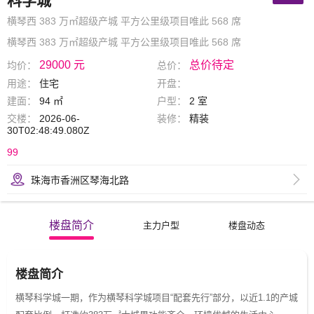
科学城
横琴西 383 万㎡超级产城 平方公里级项目唯此 568 席
横琴西 383 万㎡超级产城 平方公里级项目唯此 568 席
29000 元
总价待定
均价：
总价：
用途：
住宅
开盘：
建面：
94 ㎡
户型：
2 室
交楼：
2026-06-
装修：
精装
30T02:48:49.080Z
99
珠海市香洲区琴海北路
楼盘简介
主力户型
楼盘动态
楼盘简介
横琴科学城一期，作为横琴科学城项目“配套先行”部分，以近1.1的产城