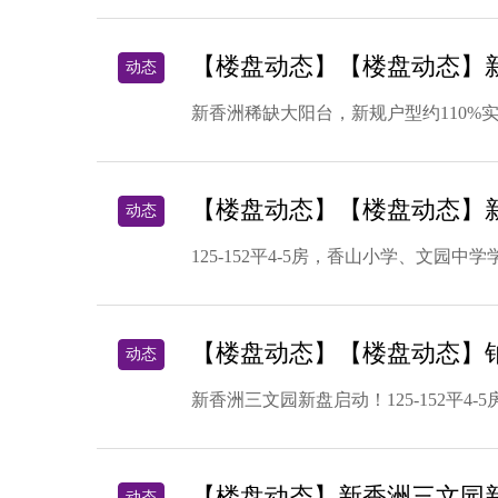
【楼盘动态】【楼盘动态】新香洲
动态
新香洲稀缺大阳台，新规户型约110%实
【楼盘动态】【楼盘动态】新香
动态
125-152平4-5房，香山小学、文园
【楼盘动态】【楼盘动态】铂悦香
动态
新香洲三文园新盘启动！125-152平
【楼盘动态】新香洲三文园新盘启
动态