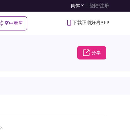
登陆
/
注册
下载正顺好房APP
空中看房
分享
38