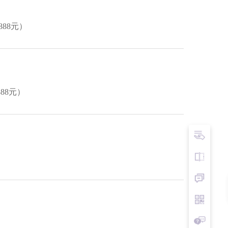
888元）
888元）