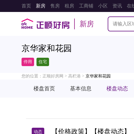
首页
新房
售房
租房
工商铺
小区
资讯
在
新房
京华家和花园
停用
住宅
>
>
您的位置：
正顺好房网
高栏港
京华家和花园
楼盘首页
基本信息
楼盘动态
【价格政策】【楼盘动态】【楼盘
动态