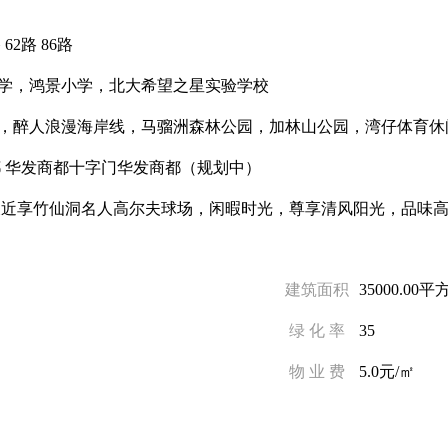
 62路 86路
学，鸿景小学，北大希望之星实验学校
，醉人浪漫海岸线，马骝洲森林公园，加林山公园，湾仔体育休
都 华发商都十字门华发商都（规划中）
尺近享竹仙洞名人高尔夫球场，闲暇时光，尊享清风阳光，品味
建筑面积
35000.00平
绿 化 率
35
物 业 费
5.0元/㎡