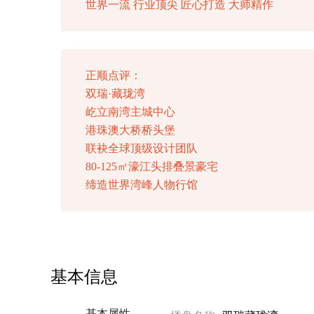
世界一流 行业顶尖 匠心打造 大师精作
正顺点评：
双瑞·藏珑湾
屹立南湾主城中心
港珠澳大桥桥头堡
联袂全球顶级设计团队
80-125㎡濠江头排叠景豪宅
缔造世界湾峰人物行馆
基本信息
基本属性