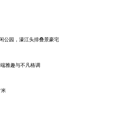
闲公园，濠江头排叠景豪宅
高端雅趣与不凡格调
方米