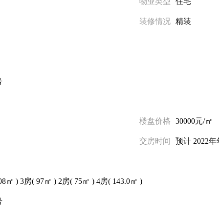
物业类型
住宅
装修情况
精装
号
楼盘价格
30000元/㎡
交房时间
预计 2022
08㎡
)
3房(
97㎡
)
2房(
75㎡
)
4房(
143.0㎡
)
号