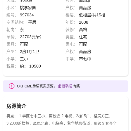
区域：
老香洲
片区：
凤凰北
小区：
桃李家园
产权：
商品房
编号：
997034
楼层：
低楼层/共15楼
空间结构：
平层
年份：
2008
朝向：
东
装修：
高档
单价：
22703元/㎡
类型：
住宅
家具：
可配
家电：
可配
户型：
2房1厅1卫
产权：
商品房
小学：
三小
中学：
市七中
税费：
约： 10500
OKHOME承诺真实房源，
虚假举报
有奖
房源简介
卖点： 1.学区七中三小，离校近 2.电梯，2梯15户，格局方正，
3.2008的楼龄，凤凰北路，电梯房，繁华地段街道，周边配套齐全