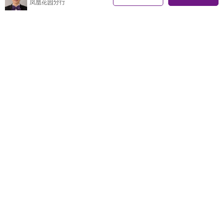
凤凰花园分行
老香洲丨47.48 ㎡丨2房1厅
空气清新
视野开阔
园林景
100
万
21061元/m²
凤凰花园旁 业主急售 桃李家园 精装复
式2房 与紫荆中学隔条路
老香洲丨48.39 ㎡丨2房1厅
空气清新
采光充足
格局方正
110
万
22731.97元/m²
精致一房一厅 大型社区 格局方正，采
光好，家私家电齐全，可拎包入住
老香洲丨48.61 ㎡丨1房1厅
视野开阔
东南靓向
全南户型
113
万
23246元/m²
送40平方左右私家平台花园 紫荆中学
学区房 房子装修保养好 住家2房1厅
老香洲丨46.32 ㎡丨2房1厅