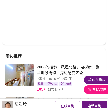
周边推荐
2008的楼龄，凤凰北路，电梯房，繁
华地段街道，周边配套齐全
老香洲丨46.25 ㎡丨2房1厅
约车看房
海景
视野开阔
空气清新
105
看TA微信
万
22703元/m²
老香洲 凤凰北 桃李家园 中档装2房1厅
陆次玲
在线咨询
电话咨询
47.5平方