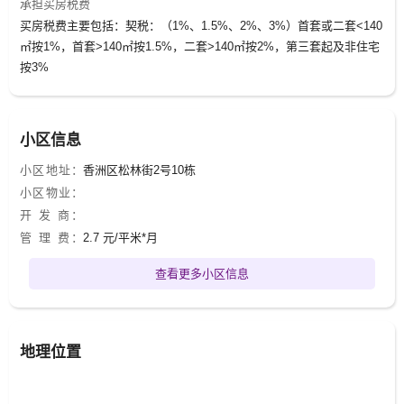
承担买房税费
买房税费主要包括：契税：（1%、1.5%、2%、3%）首套或二套<140
㎡按1%，首套>140㎡按1.5%，二套>140㎡按2%，第三套起及非住宅
按3%
小区信息
小区地址：
香洲区松林街2号10栋
小区物业：
开 发 商：
管 理 费：
2.7 元/平米*月
查看更多小区信息
地理位置