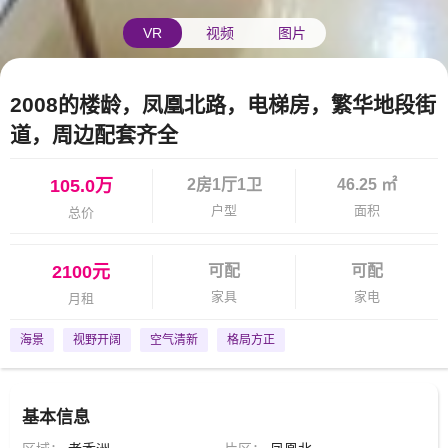
VR
视频
图片
2008的楼龄，凤凰北路，电梯房，繁华地段街
道，周边配套齐全
105.0万
2房1厅1卫
46.25 ㎡
户型
面积
总价
2100元
可配
可配
家具
家电
月租
海景
视野开阔
空气清新
格局方正
基本信息