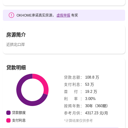
OKHOME承诺真实房源，
虚假举报
有奖
房源简介
近拱北口岸
贷款明细
贷款总额：
108.8 万
支付利息：
53 万
首 付：
19.2 万
利 率：
3.00%
按揭年数：
30年（360期）
贷款额度
参考月供：
4317.23 元/月
支付利息
*计算结果仅供参考