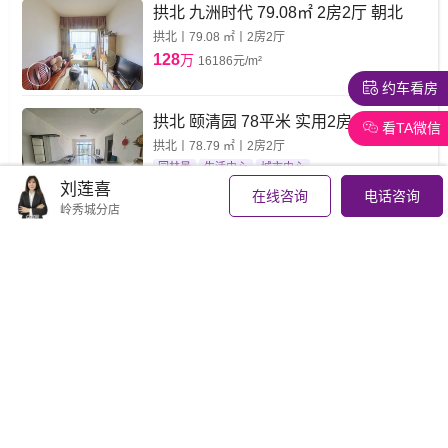
拱北 九洲时代 79.08㎡ 2房2厅 朝北
拱北丨79.08 ㎡丨2房2厅
128
万
16186元/m²
约车看房
拱北 颐清园 78平米 实用2房 厅出阳台
看TA微信
拱北丨78.79 ㎡丨2房2厅
园林景
生活中心
城市中心
刘莲喜
138
万
17515元/m²
在线咨询
电话咨询
岭秀城分店
珠海拱北口岸旁 珠光花园 超笋四房 送
家私电 投资首选
拱北丨86 ㎡丨3房1厅
视野开阔
格局方正
拎包入住
126
万
14651元/m²
近澳门拱北关口 摩尔广场岭秀城正对
面 富都广场 电梯高层大三房
拱北丨78 ㎡丨2房2厅
无敌海景
海景
格局方正