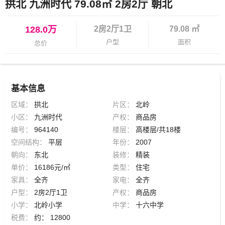
拱北 九洲时代 79.08㎡ 2房2厅 朝北
128.0万
2房2厅1卫
79.08 ㎡
户型
面积
总价
基本信息
区域：
拱北
片区：
北岭
小区：
九洲时代
产权：
商品房
编号：
964140
楼层：
高楼层/共18楼
空间结构：
平层
年份：
2007
朝向：
东北
装修：
精装
单价：
16186元/㎡
类型：
住宅
家具：
全齐
家电：
全齐
户型：
2房2厅1卫
产权：
商品房
小学：
北岭小学
中学：
十六中学
税费：
约： 12800