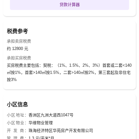
贷款计算器
税费参考
承担卖房税费
约 12800 元
承担买房税费
买房税费主要包括：契税：（1%、1.5%、2%、3%）首套或二套<140
㎡按1%，首套>140㎡按1.5%，二套>140㎡按2%，第三套起及非住宅
按3%
小区信息
小区地址：
香洲区九洲大道西1047号
小区物业：
华维物业管理
开 发 商：
珠海经济特区华苑房产开发有限公司
管 理 费：
1.3 元/平米*月