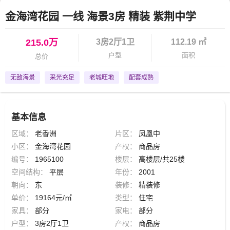
金海湾花园 一线 海景3房 精装 紫荆中学
215.0万
3房2厅1卫
112.19 ㎡
户型
面积
总价
无敌海景
采光充足
老城旺地
配套成熟
基本信息
区域：
老香洲
片区：
凤凰中
小区：
金海湾花园
产权：
商品房
编号：
1965100
楼层：
高楼层/共25楼
空间结构：
平层
年份：
2001
朝向：
东
装修：
精装修
单价：
19164元/㎡
类型：
住宅
家具：
部分
家电：
部分
户型：
3房2厅1卫
产权：
商品房