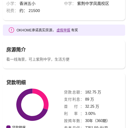
小学：
香洲五小
中学：
紫荆中学凤凰校区
税费：
约： 21500
OKHOME承诺真实房源，
虚假举报
有奖
房源简介
看一线海景，可上紫荆中学，生活方便
贷款明细
贷款总额：
182.75 万
支付利息：
89 万
首 付：
32.25 万
利 率：
3.00%
按揭年数：
30年（360期）
贷款额度
参考月供：
7251.59 元/月