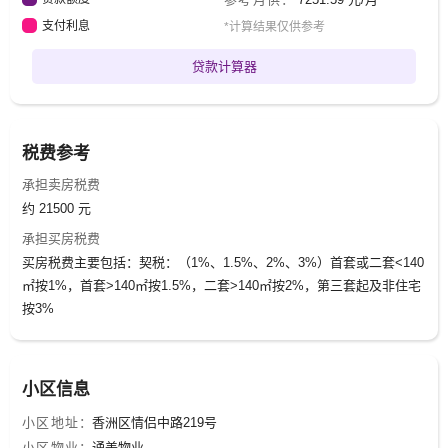
支付利息
*计算结果仅供参考
贷款计算器
税费参考
承担卖房税费
约 21500 元
承担买房税费
买房税费主要包括：契税：（1%、1.5%、2%、3%）首套或二套<140
㎡按1%，首套>140㎡按1.5%，二套>140㎡按2%，第三套起及非住宅
按3%
小区信息
小区地址：
香洲区情侣中路219号
小区物业：
通美物业