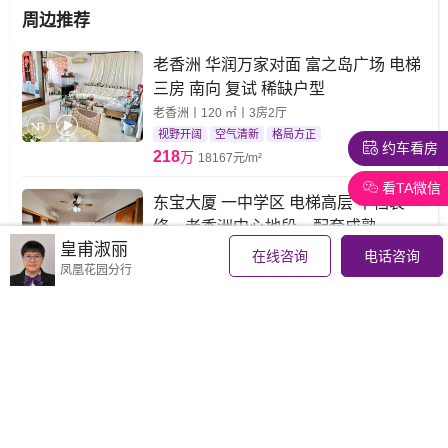
周边推荐
老香洲 华润万家对面 富之岛广场 电梯
三房 南向 复试 稀缺户型
老香洲丨120 ㎡丨3房2厅
视野开阔
空气清新
格局方正
约车看房
218
万
18167元/m²
看TA微信
东宝大厦 一中学区 电梯高层 中档装
修，老香洲中心地段，配套成熟
皇甫淑丽
老香洲丨115 ㎡丨3房1厅
在线咨询
电话咨询
凤凰花园分行
视野开阔
小康之家
厅大房大
230
万
20000元/m²
一中一小旁边三房 带私家天台花园 房
子近小学两分钟到学校
老香洲丨109.78 ㎡丨3房2厅
清爽简装
配套成熟
老城旺地
230.54
万
21000元/m²