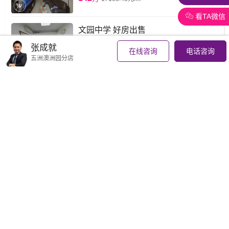
看TA微信
文园中学 好房出售
新香洲丨82.34 ㎡丨3房2厅
张成就
在线咨询
电话咨询
一层两户
格局方正
采光充足
五洲澳洲园分店
145
万
17610元/m²
新香洲 五洲康城 83.48㎡ 3房2厅 南向
看园林
新香洲丨83.48 ㎡丨3房2厅
163
万
19526元/m²
新香洲 五洲康城 精装两房 住家保养 拎
包入住 南向 看房方便
新香洲丨83.5 ㎡丨2房2厅
园林景
厅大房大
生活便利
140
万
16766元/m²
老香洲 银桦新村 76.69㎡ 2房2厅 东北