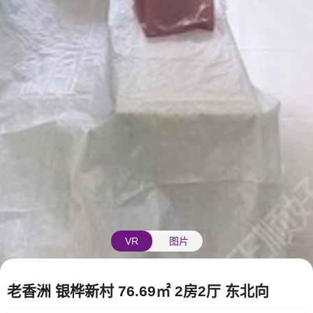
VR
图片
老香洲 银桦新村 76.69㎡ 2房2厅 东北向