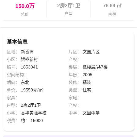
150.0万
2房2厅1卫
76.69 ㎡
户型
面积
总价
基本信息
区域：
新香洲
片区：
文园片区
小区：
银桦新村
产权：
编号：
1853941
楼层：
低楼层/共7楼
空间结构：
年份：
2005
朝向：
东北
装修：
精装
单价：
19559元/㎡
类型：
住宅
家具：
家电：
户型：
2房2厅1卫
产权：
小学：
香华实验学校
中学：
文园中学
税费：
约： 15000