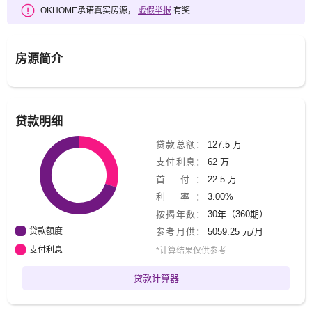
OKHOME承诺真实房源，
虚假举报
有奖
房源简介
贷款明细
贷款总额：
127.5 万
支付利息：
62 万
首 付：
22.5 万
利 率：
3.00%
按揭年数：
30年（360期）
贷款额度
参考月供：
5059.25 元/月
支付利息
*计算结果仅供参考
贷款计算器