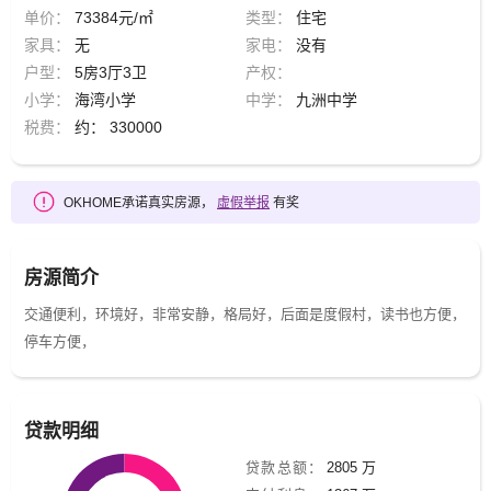
单价：
73384元/㎡
类型：
住宅
家具：
无
家电：
没有
户型：
5房3厅3卫
产权：
小学：
海湾小学
中学：
九洲中学
税费：
约： 330000
OKHOME承诺真实房源，
虚假举报
有奖
房源简介
交通便利，环境好，非常安静，格局好，后面是度假村，读书也方便，
停车方便，
贷款明细
贷款总额：
2805 万