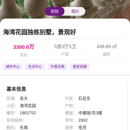
视频
图片
海湾花园独栋别墅，景观好
3300.0万
5房3厅3卫
449.69 ㎡
户型
面积
总价
城市中心
生活中心
升值无限
稳定回报
基本信息
区域：
吉大
片区：
石花东
小区：
海湾花园
产权：
编号：
1802752
楼层：
中楼层/共3楼
空间结构：
年份：
2002
朝向：
东南
装修：
毛坯