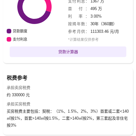
支付利息：
1367 万
首 付：
495 万
利 率：
3.00%
按揭年数：
30年（360期）
贷款额度
参考月供：
111303.46 元/月
支付利息
*计算结果仅供参考
贷款计算器
税费参考
承担卖房税费
约 330000 元
承担买房税费
买房税费主要包括：契税：（1%、1.5%、2%、3%）首套或二套<140
㎡按1%，首套>140㎡按1.5%，二套>140㎡按2%，第三套起及非住宅
按3%