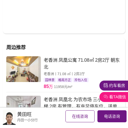
周边推荐
老香洲 凤凰公寓 71.08㎡ 2房2厅 朝东
北
老香洲丨71.08 ㎡丨2房2厅
园林景
格局方正
拎包入住
约车看房
85
万
11958元/m²
看TA微信
老香洲 凤凰北 为农市场 三小对面 准电
梯 2房 有管理，有充足停车位，送单
车房
黄田旺
在线咨询
电话咨询
老香洲丨70.63 ㎡丨2房2厅
丹田一小分行
空气清新
山景
格局方正