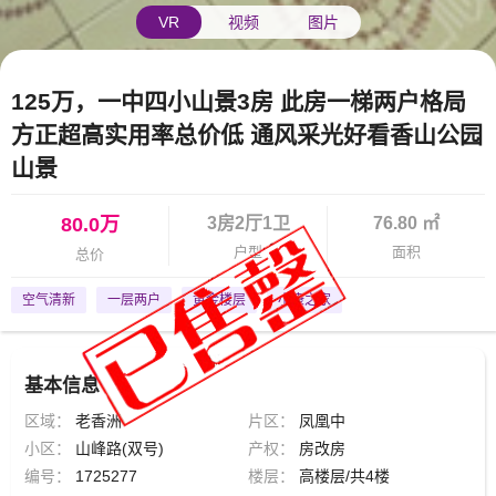
VR
视频
图片
125万，一中四小山景3房 此房一梯两户格局
方正超高实用率总价低 通风采光好看香山公园
山景
80.0万
3房2厅1卫
76.80 ㎡
户型
面积
总价
空气清新
一层两户
黄金楼层
小康之家
基本信息
区域：
老香洲
片区：
凤凰中
小区：
山峰路(双号)
产权：
房改房
编号：
1725277
楼层：
高楼层/共4楼