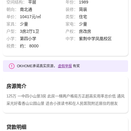
空间结构：
平层
年份：
1989
朝向：
南北通
装修：
简装
单价：
10417元/㎡
类型：
住宅
家具：
少量
家电：
少量
户型：
3房2厅1卫
产权：
房改房
小学：
第四小学
中学：
紫荆中学凤凰校区
税费：
约： 8000
OKHOME承诺真实房源，
虚假举报
有奖
房源简介
125万 一中四小山景3房 此房一梯两户格局方正超高实用率总价低 通风
采光好看香山公园山景 适合小孩读书和在人民医院附近居住的朋友
贷款明细