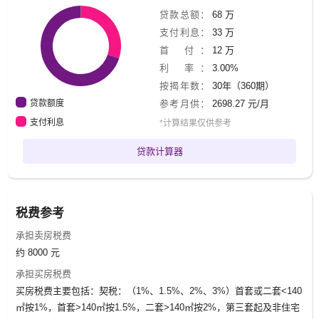
贷款总额：
68 万
支付利息：
33 万
首 付：
12 万
利 率：
3.00%
按揭年数：
30年（360期）
贷款额度
参考月供：
2698.27 元/月
支付利息
*计算结果仅供参考
贷款计算器
税费参考
承担卖房税费
约 8000 元
承担买房税费
买房税费主要包括：契税：（1%、1.5%、2%、3%）首套或二套<140
㎡按1%，首套>140㎡按1.5%，二套>140㎡按2%，第三套起及非住宅