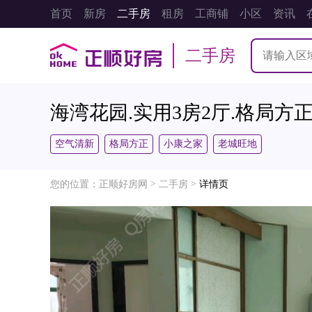
首页
新房
二手房
租房
工商铺
小区
资讯
二手房
海湾花园.实用3房2厅.格局方
空气清新
格局方正
小康之家
老城旺地
>
>
您的位置：
正顺好房网
二手房
详情页