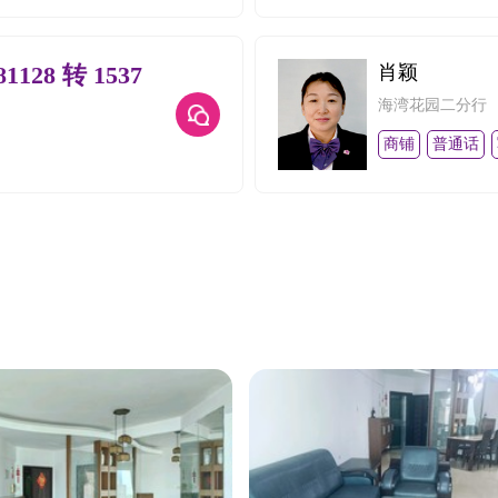
81128 转 1537
肖颖
海湾花园二分行
商铺
普通话