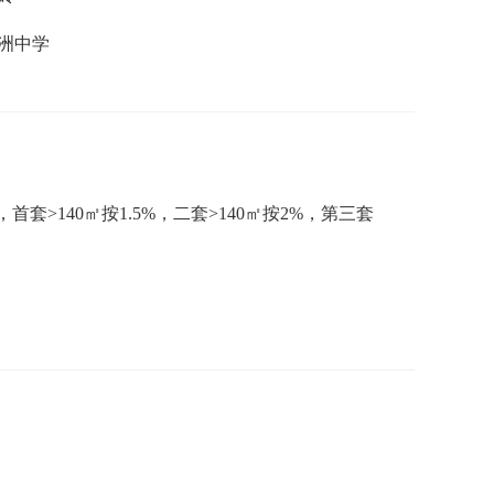
洲中学
首套>140㎡按1.5%，二套>140㎡按2%，第三套