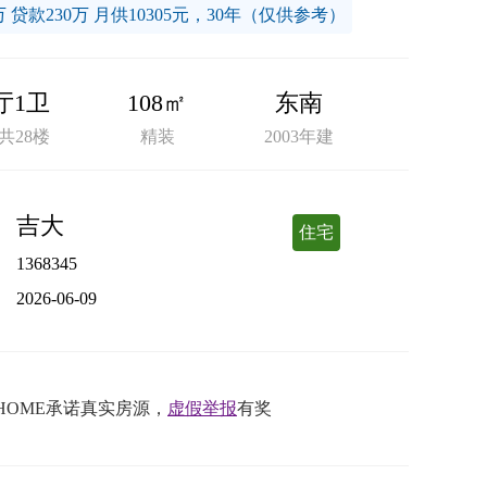
万 贷款230万 月供10305元，30年（仅供参考）
厅1卫
108㎡
东南
共28楼
精装
2003年建
吉大
住宅
1368345
2026-06-09
HOME承诺真实房源，
虚假举报
有奖