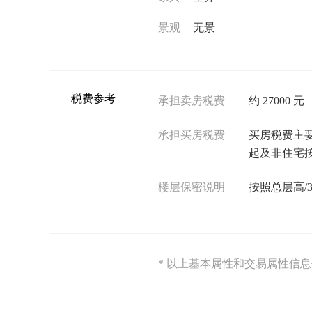
景观
无景
税费参考
承担卖房税费
约 27000 元
承担买房税费
买房税费主要包
起及非住宅按
楼层保密说明
按照总层高
* 以上基本属性和交易属性信