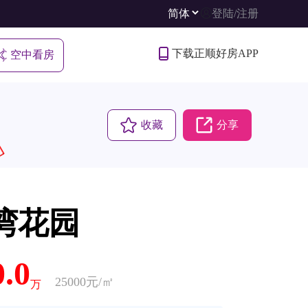
登陆
/
注册
下载正顺好房APP
空中看房
收藏
分享
湾花园
0.0
25000元/㎡
万