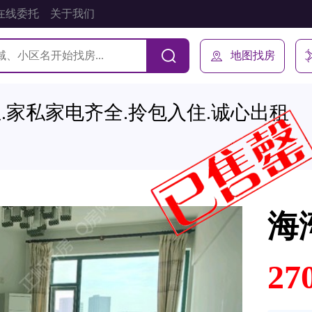
在线委托
关于我们
地图找房
正.家私家电齐全.拎包入住.诚心出租
海
27