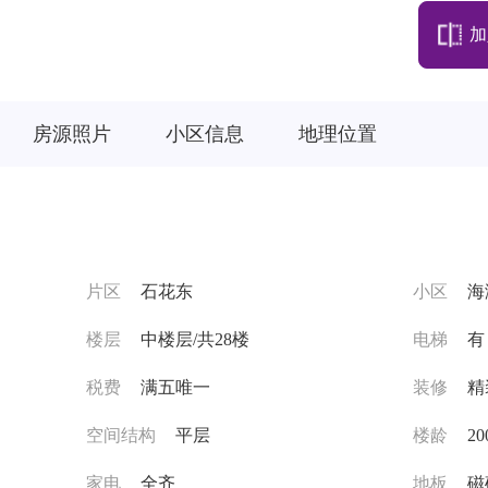
加
房源照片
小区信息
地理位置
片区
石花东
小区
海
楼层
中楼层/共28楼
电梯
有
税费
满五唯一
装修
精
空间结构
平层
楼龄
2
家电
全齐
地板
磁