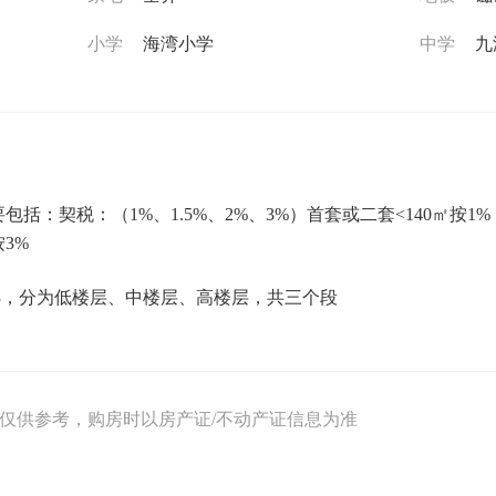
小学
海湾小学
中学
九
括：契税：（1%、1.5%、2%、3%）首套或二套<140㎡按1%，
3%
/3，分为低楼层、中楼层、高楼层，共三个段
息仅供参考，购房时以房产证/不动产证信息为准