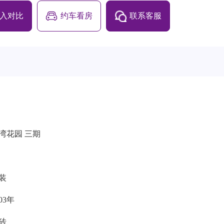
入对比
约车看房
联系客服
湾花园 三期
装
003年
砖