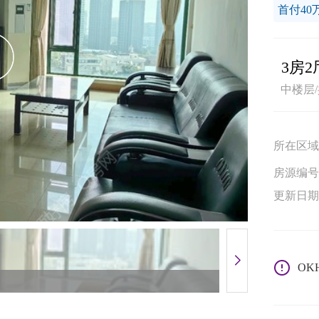
首付40
3房2
中楼层/
所在区域
房源编号
更新日期
OK