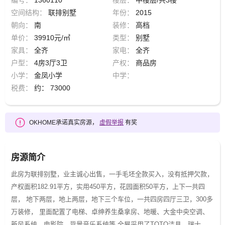
编号：
1360110
楼层：
中楼层/共3楼
空间结构：
联排别墅
年份：
2015
朝向：
南
装修：
高档
单价：
39910元/㎡
类型：
别墅
家具：
全齐
家电：
全齐
户型：
4房3厅3卫
产权：
商品房
小学：
金凤小学
中学：
税费：
约： 73000
OKHOME承诺真实房源，
虚假举报
有奖
房源简介
此房为联排别墅，业主诚心出售，一手毛坯全款买入，没有抵押欠款，
产权面积182.91平方，实用450平方，花园面积50平方，上下一共四
层， 地下两层，地上两层，地下三个车位，一共四房四厅三卫，300多
万装修， 里面配置了电梯、卓绅养生桑拿房、地暖、大金中央空调、
新风系统、电影院、背景音乐系统等 全屋采用了TOTO洁具、瑞士、