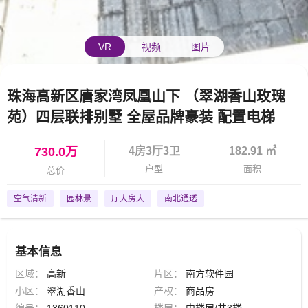
VR
视频
图片
珠海高新区唐家湾凤凰山下 （翠湖香山玫瑰
苑）四层联排别墅 全屋品牌豪装 配置电梯
730.0万
4房3厅3卫
182.91 ㎡
户型
面积
总价
空气清新
园林景
厅大房大
南北通透
基本信息
区域：
高新
片区：
南方软件园
小区：
翠湖香山
产权：
商品房