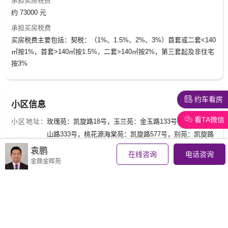
承担卖房税费
约 73000 元
承担买房税费
买房税费主要包括：契税：（1%、1.5%、2%、3%）首套或二套<140
㎡按1%，首套>140㎡按1.5%，二套>140㎡按2%，第三套起及非住宅
按3%
约车看房
小区信息
看TA微信
小区地址：
玫瑰苑：凯旋路18号，玉兰苑：金玉路133号，百合苑：香
山路333号，桃花源海棠苑：凯旋路577号，别苑：凯旋路
818号，留香苑：凯旋路88号
袁鹏
在线咨询
电话咨询
小区物业：
绿城物业服务集团有限公司
金鼎金晖苑
开 发 商：
珠海国际赛车场综合发展有限公司
管 理 费：
3.2 元/平米*月
查看更多小区信息