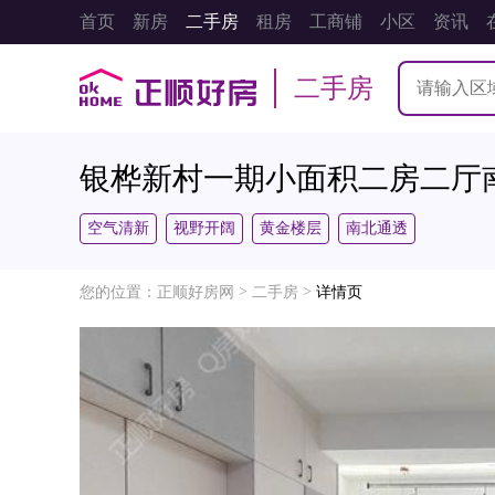
首页
新房
二手房
租房
工商铺
小区
资讯
二手房
银桦新村一期小面积二房二厅
空气清新
视野开阔
黄金楼层
南北通透
>
>
您的位置：
正顺好房网
二手房
详情页