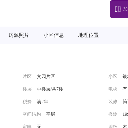
加
房源照片
小区信息
地理位置
片区
文园片区
小区
银
楼层
中楼层/共7楼
电梯
有
税费
满2年
装修
简
空间结构
平层
楼龄
1
家电
无
地板
木