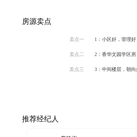
房源卖点
卖点一
1：小区好，管理好
卖点二
2：香华文园学区
卖点三
3：中间楼层，朝向
推荐经纪人