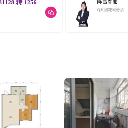
81128 转 1256
陈雪春丽
Q五洲花城分店