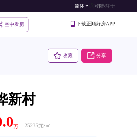
登陆
/
注册
下载正顺好房APP
空中看房
收藏
分享
桦新村
0.0
25235元/㎡
万