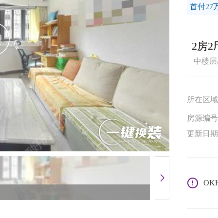
首付27
2房2
中楼层
所在区域
房源编号
更新日期
OK
客厅