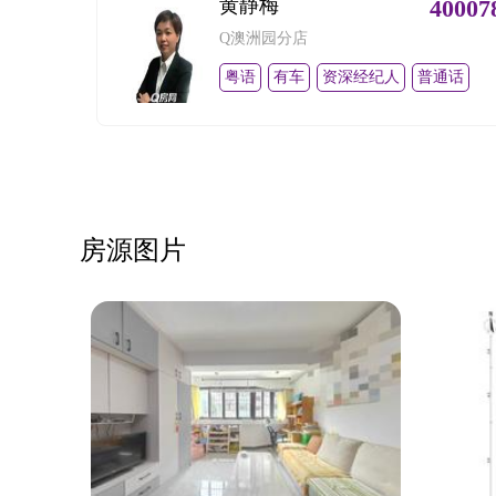
黄静梅
40007
Q澳洲园分店
粤语
有车
资深经纪人
普通话
房源图片