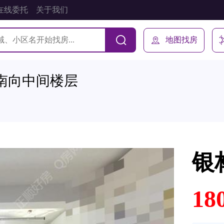
在线委托
关于我们
地图找房
南向中间楼层
银
18