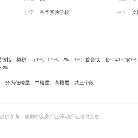
小学
香华实验学校
中学
文
括：契税：（1%、1.5%、2%、3%）首套或二套<140㎡按1%，
3%
/3，分为低楼层、中楼层、高楼层，共三个段
息仅供参考，购房时以房产证/不动产证信息为准