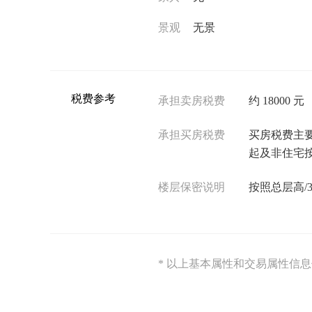
景观
无景
税费参考
承担卖房税费
约 18000 元
承担买房税费
买房税费主要包
起及非住宅按
楼层保密说明
按照总层高
* 以上基本属性和交易属性信