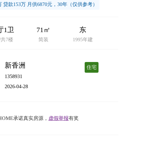
万 贷款153万 月供6870元，30年（仅供参考）
厅1卫
71㎡
东
/共7楼
简装
1995年建
新香洲
住宅
1358931
2026-04-28
HOME承诺真实房源，
虚假举报
有奖