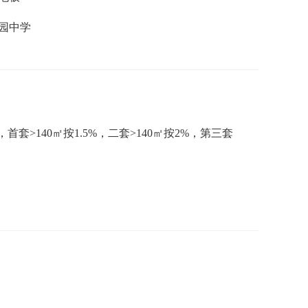
园中学
首套>140㎡按1.5%，二套>140㎡按2%，第三套