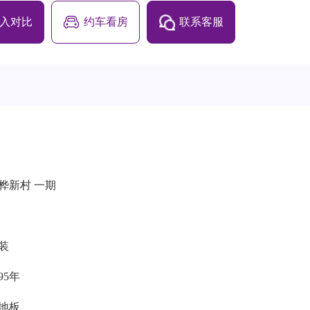
入对比
约车看房
联系客服
桦新村 一期
装
995年
地板