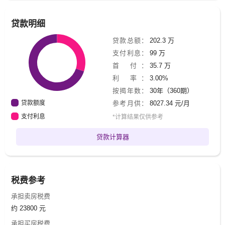
贷款明细
贷款总额：
202.3 万
支付利息：
99 万
首 付：
35.7 万
利 率：
3.00%
按揭年数：
30年（360期）
贷款额度
参考月供：
8027.34 元/月
支付利息
*计算结果仅供参考
贷款计算器
税费参考
承担卖房税费
约 23800 元
承担买房税费