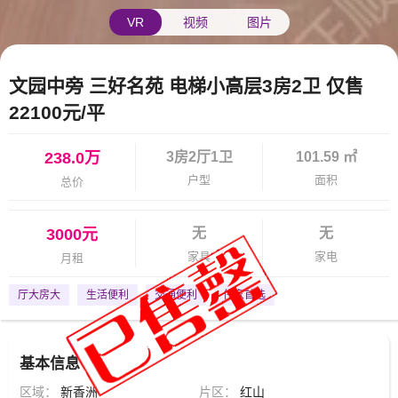
VR
视频
图片
文园中旁 三好名苑 电梯小高层3房2卫 仅售
22100元/平
238.0万
3房2厅1卫
101.59 ㎡
户型
面积
总价
3000元
无
无
家具
家电
月租
厅大房大
生活便利
交通便利
住家首选
基本信息
区域：
新香洲
片区：
红山