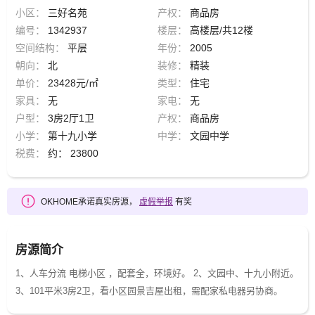
小区：
三好名苑
产权：
商品房
编号：
1342937
楼层：
高楼层/共12楼
空间结构：
平层
年份：
2005
朝向：
北
装修：
精装
单价：
23428元/㎡
类型：
住宅
家具：
无
家电：
无
户型：
3房2厅1卫
产权：
商品房
小学：
第十九小学
中学：
文园中学
税费：
约： 23800
OKHOME承诺真实房源，
虚假举报
有奖
房源简介
1、人车分流 电梯小区 ，配套全，环境好。 2、文园中、十九小附近。
3、101平米3房2卫，看小区园景吉屋出租，需配家私电器另协商。