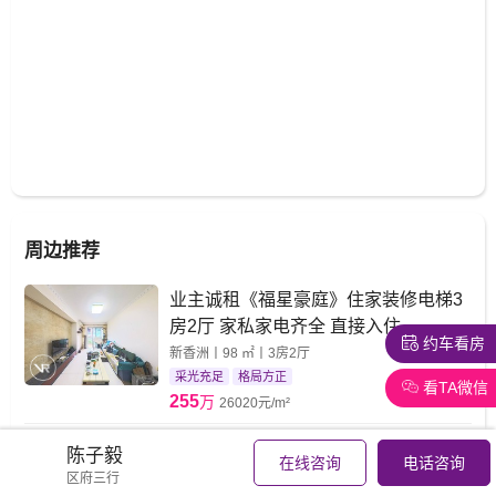
周边推荐
业主诚租《福星豪庭》住家装修电梯3
房2厅 家私家电齐全 直接入住
约车看房
新香洲丨98 ㎡丨3房2厅
采光充足
格局方正
看TA微信
255
万
26020元/m²
香洲梅华中学 实验小学 110平 豪华三
陈子毅
在线咨询
电话咨询
房二卫
区府三行