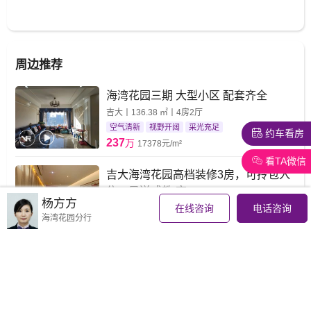
周边推荐
海湾花园三期 大型小区 配套齐全
吉大丨136.38 ㎡丨4房2厅
空气清新
视野开阔
采光充足
约车看房
237
万
17378元/m²
看TA微信
吉大海湾花园高档装修3房，可拎包入
住，目送式教 育
杨方方
在线咨询
电话咨询
吉大丨132 ㎡丨3房2厅
海湾花园分行
海景
采光充足
拎包入住
230
万
17424元/m²
海湾花园一期 电梯中间楼层 双学区 采
光好 交通生活便利
吉大丨132.24 ㎡丨3房2厅