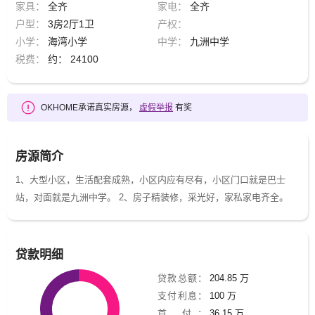
家具：
全齐
家电：
全齐
户型：
3房2厅1卫
产权：
小学：
海湾小学
中学：
九洲中学
税费：
约： 24100
OKHOME承诺真实房源，
虚假举报
有奖
房源简介
1、大型小区，生活配套成熟，小区内应有尽有，小区门口就是巴士
站，对面就是九洲中学。 2、房子精装修，采光好，家私家电齐全。
贷款明细
贷款总额：
204.85 万
支付利息：
100 万
首 付：
36.15 万