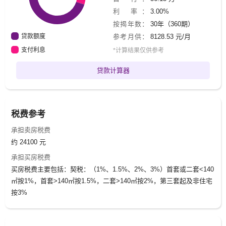
利 率：
3.00%
按揭年数：
30年（360期）
贷款额度
参考月供：
8128.53 元/月
支付利息
*计算结果仅供参考
贷款计算器
税费参考
承担卖房税费
约 24100 元
承担买房税费
买房税费主要包括：契税：（1%、1.5%、2%、3%）首套或二套<140
㎡按1%，首套>140㎡按1.5%，二套>140㎡按2%，第三套起及非住宅
按3%