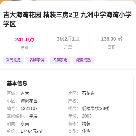
吉大海湾花园 精装三房2卫 九洲中学海湾小学
学区
241.0万
3房2厅1卫
138.00 ㎡
户型
面积
总价
采光充足
名牌家俱
名牌家电
配套成熟
基本信息
区域：
吉大
片区：
石花东
小区：
海湾花园
产权：
编号：
1221107
楼层：
低楼层/共28楼
空间结构：
平层
年份：
2003
朝向：
东南
装修：
精装
单价：
17464元/㎡
类型：
住宅