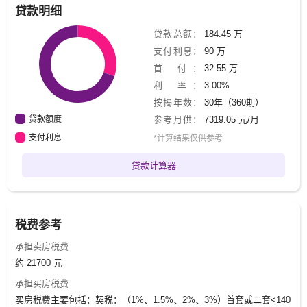
贷款明细
贷款总额：
184.45 万
支付利息：
90 万
首 付：
32.55 万
利 率：
3.00%
按揭年数：
30年（360期）
贷款额度
参考月供：
7319.05 元/月
支付利息
*计算结果仅供参考
贷款计算器
税费参考
承担卖房税费
约 21700 元
承担买房税费
买房税费主要包括：契税：（1%、1.5%、2%、3%）首套或二套<140