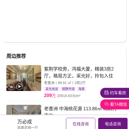
周边推荐
紫荆学校旁，鸿福大厦，精装3房2
厅，格局方正，采光好，拎包入住
老香洲丨99.91 ㎡丨3房2厅
采光充足
视野开阔
海景
约车看房
209
万
20918.83元/m²
看TA微信
老香洲 中海桃花源 113.86㎡ 3房2厅
南向
万必成
老香洲丨113.86 ㎡丨3房2厅
在线咨询
电话咨询
凤凰花园一行