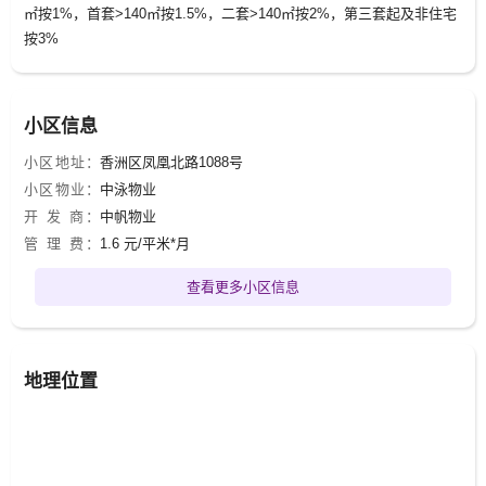
㎡按1%，首套>140㎡按1.5%，二套>140㎡按2%，第三套起及非住宅
按3%
小区信息
小区地址：
香洲区凤凰北路1088号
小区物业：
中泳物业
开 发 商：
中帆物业
管 理 费：
1.6 元/平米*月
查看更多小区信息
地理位置