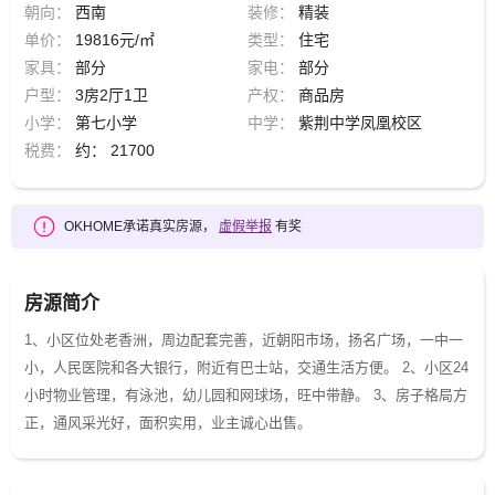
朝向：
西南
装修：
精装
单价：
19816元/㎡
类型：
住宅
家具：
部分
家电：
部分
户型：
3房2厅1卫
产权：
商品房
小学：
第七小学
中学：
紫荆中学凤凰校区
税费：
约： 21700
OKHOME承诺真实房源，
虚假举报
有奖
房源简介
1、小区位处老香洲，周边配套完善，近朝阳市场，扬名广场，一中一
小，人民医院和各大银行，附近有巴士站，交通生活方便。 2、小区24
小时物业管理，有泳池，幼儿园和网球场，旺中带静。 3、房子格局方
正，通风采光好，面积实用，业主诚心出售。