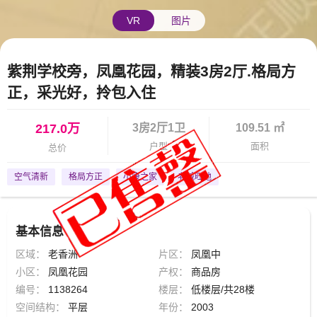
VR
图片
紫荆学校旁，凤凰花园，精装3房2厅.格局方
正，采光好，拎包入住
217.0万
3房2厅1卫
109.51 ㎡
户型
面积
总价
空气清新
格局方正
小康之家
老城旺地
基本信息
区域：
老香洲
片区：
凤凰中
小区：
凤凰花园
产权：
商品房
编号：
1138264
楼层：
低楼层/共28楼
空间结构：
平层
年份：
2003