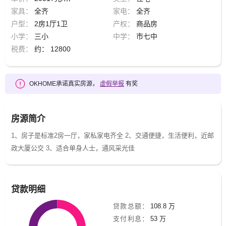
家具：
全齐
家电：
全齐
户型：
2房1厅1卫
产权：
商品房
小学：
三小
中学：
市七中
税费：
约： 12800
OKHOME承诺真实房源，
虚假举报
有奖
房源简介
1、房子是标准2房一厅，家私家电齐全 2、交通便捷，生活便利，近邮
政大厦公交 3、适合单身人士，通风采光佳
贷款明细
贷款总额：
108.8 万
支付利息：
53 万