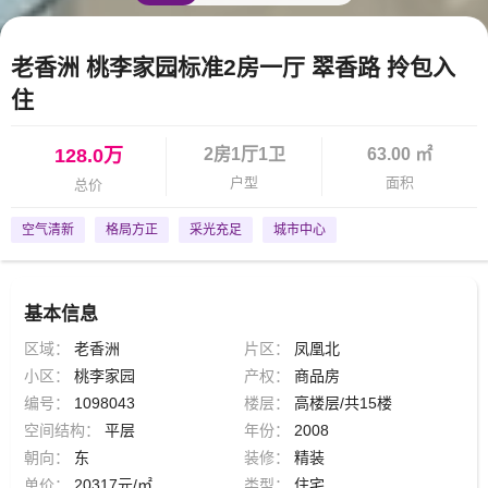
老香洲 桃李家园标准2房一厅 翠香路 拎包入
住
128.0万
2房1厅1卫
63.00 ㎡
户型
面积
总价
空气清新
格局方正
采光充足
城市中心
基本信息
区域：
老香洲
片区：
凤凰北
小区：
桃李家园
产权：
商品房
编号：
1098043
楼层：
高楼层/共15楼
空间结构：
平层
年份：
2008
朝向：
东
装修：
精装
单价：
20317元/㎡
类型：
住宅