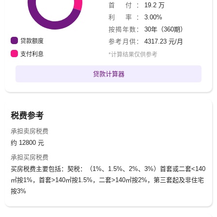
首 付：
19.2 万
利 率：
3.00%
按揭年数：
30年（360期）
贷款额度
参考月供：
4317.23 元/月
支付利息
*计算结果仅供参考
贷款计算器
税费参考
承担卖房税费
约 12800 元
承担买房税费
买房税费主要包括：契税：（1%、1.5%、2%、3%）首套或二套<140
㎡按1%，首套>140㎡按1.5%，二套>140㎡按2%，第三套起及非住宅
按3%