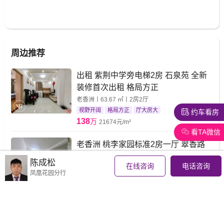
周边推荐
出租 紫荆中学旁电梯2房 石泉苑 全新
装修首次出租 格局方正
老香洲丨63.67 ㎡丨2房2厅
视野开阔
格局方正
厅大房大
约车看房
138
万
21674元/m²
看TA微信
老香洲 桃李家园标准2房一厅 翠香路
拎包入住
陈成松
在线咨询
电话咨询
老香洲丨63 ㎡丨2房1厅
凤凰花园分行
空气清新
格局方正
采光充足
128
万
20317元/m²
石泉苑 可拎包入住 两房一厅 小面积性