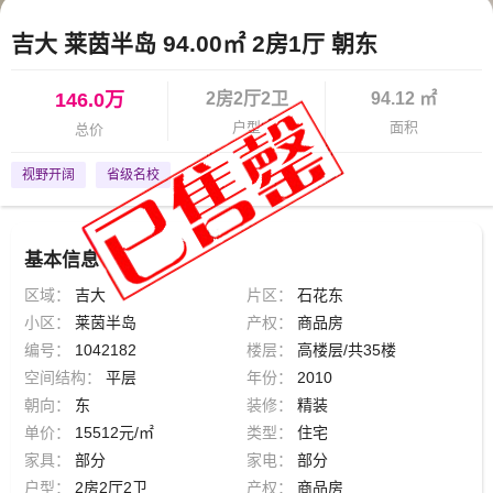
吉大 莱茵半岛 94.00㎡ 2房1厅 朝东
146.0万
2房2厅2卫
94.12 ㎡
户型
面积
总价
视野开阔
省级名校
基本信息
区域：
吉大
片区：
石花东
小区：
莱茵半岛
产权：
商品房
编号：
1042182
楼层：
高楼层/共35楼
空间结构：
平层
年份：
2010
朝向：
东
装修：
精装
单价：
15512元/㎡
类型：
住宅
家具：
部分
家电：
部分
户型：
2房2厅2卫
产权：
商品房