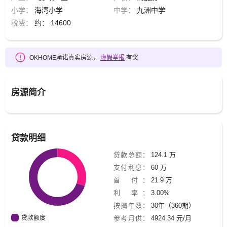
小学：
海湾小学
中学：
九洲中学
税费：
约： 14600
OKHOME承诺真实房源，
虚假举报
有奖
房源简介
贷款明细
贷款总额：
124.1 万
支付利息：
60 万
首 付：
21.9 万
利 率：
3.00%
按揭年数：
30年（360期）
贷款额度
参考月供：
4924.34 元/月