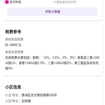
支付利息
*计算结果仅供参考
贷款计算器
税费参考
承担卖房税费
约 14600 元
承担买房税费
买房税费主要包括：契税：（1%、1.5%、2%、3%）首套或二套<140
㎡按1%，首套>140㎡按1.5%，二套>140㎡按2%，第三套起及非住宅
按3%
小区信息
小区地址：
香洲区吉大情侣南路318号
小区物业：
白玫瑰