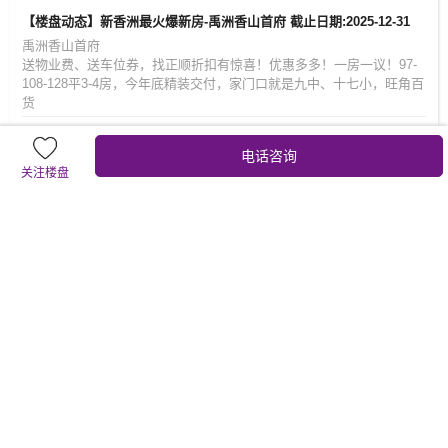
【楼盘动态】新香洲最火爆新房-禹洲香山首府 截止日期:2025-12-31
禹洲香山首府
送物业费、送车位券，找正顺折扣有惊喜！优惠多多！一房一议！97-
108-128平3-4房，今年底精装交付，家门口就是九中、十七小，旺角百
货
【楼盘动态】禹洲香山首府 截止日期:2025-10-08
电话咨询
禹洲香山首府
关注楼盘
找正顺折扣有惊喜！一房一议！97-108-128平3-4房，今年底精装交
付，家门口就是九中、十七小，旺角百货
【楼盘动态】禹洲香山首府今年买今年住！ 截止日期:2025-09-01
禹洲香山首府
禹洲香山首府新品加推啦！找正顺折扣有惊喜！97-108-128平3-4房，
今年底精装交付，家门口就是九中、十七小，旺角百货
地理位置