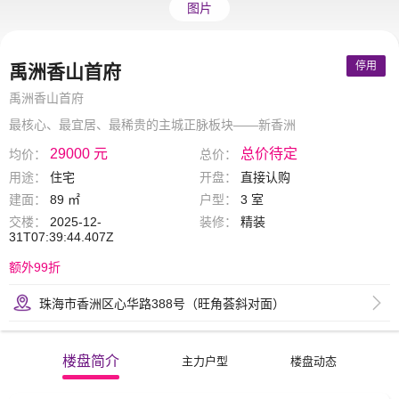
图片
停用
禹洲香山首府
禹洲香山首府
最核心、最宜居、最稀贵的主城正脉板块——新香洲
29000 元
总价待定
均价：
总价：
用途：
住宅
开盘：
直接认购
建面：
89 ㎡
户型：
3 室
交楼：
2025-12-
装修：
精装
31T07:39:44.407Z
额外99折
珠海市香洲区心华路388号（旺角荟斜对面）
楼盘简介
主力户型
楼盘动态