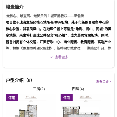
楼盘简介
最核心、最宜居、最稀贵的主城正脉板块——新香洲
项目位于珠海主城区核心地段-新香洲板块，处于市级综合服务中心的
核心位置，背靠凤凰山，在地理位置上可谓是“瞰海、揽山、阅城”的黄
金地带。未来将打造成公共配套“强心脏”，成为最强宜居板块。同时，
新香洲拥有立体交通，汇聚行政中心、商业配套、教育配套、高端产业
等，根据《珠海市香洲区规划》，新香洲功能定位——融高级行政、体
育、文化和居住功能为一体的城市中心区。
查看更多
禹洲·香山首府产品首推面积段为89-128㎡三至四房户型，空间感与实
用感兼具
3栋、1栋户型产品（两梯四户）：建面约97㎡3房2卫
，
建面约108㎡4
户型介绍（6）
房2卫、128㎡4房2卫 ，2栋户型产品（两梯六户）：建面约89㎡3房2
查看全部 >
卫，建面约112㎡4房2卫
三居(2)
四居(4)
停用
停用