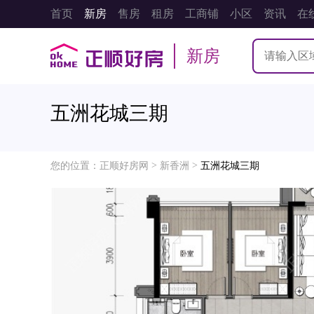
首页
新房
售房
租房
工商铺
小区
资讯
在
新房
五洲花城三期
>
>
您的位置：
正顺好房网
新香洲
五洲花城三期