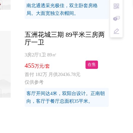
南北通透采光极佳，双主卧套房格
局。大面宽独立衣帽间。
五洲花城三期 89平米三房两
厅一卫
3房2厅1卫
89㎡
455
在售
万元/套
首付 182万 月供20436.78元
仅供参考
客厅开间达4米，双阳台设计。正南朝
向，客厅于餐厅总面积35平米。