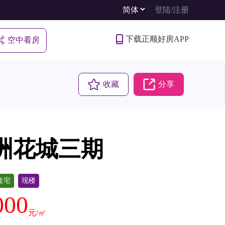
登陆
/
注册
下载正顺好房APP
空中看房
收藏
分享
洲花城三期
住宅
现楼
000
元/㎡