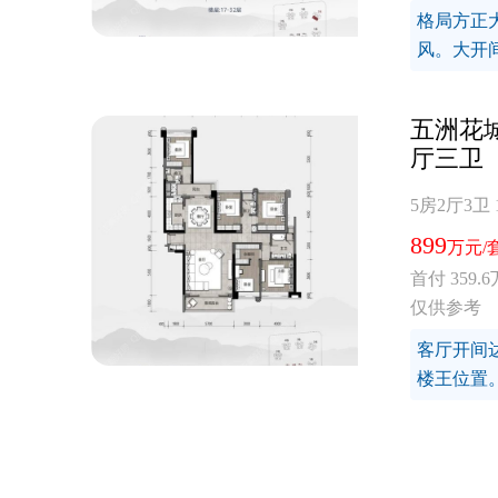
格局方正
风。大开
五洲花城
厅三卫
5房2厅3卫
899
万元/
首付 359.6
仅供参考
客厅开间达
楼王位置