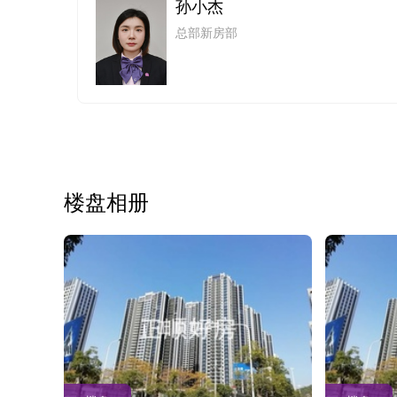
孙小杰
总部新房部
楼盘相册