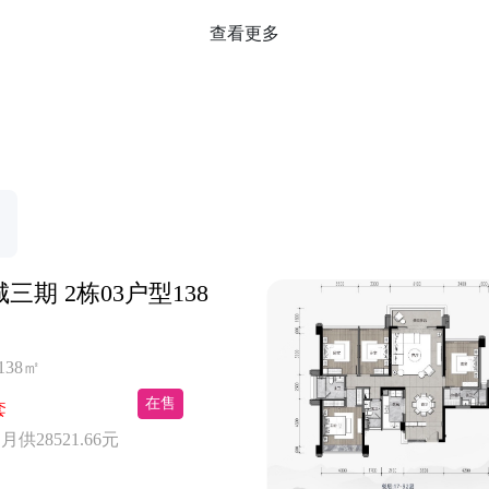
查看更多
三期 2栋03户型138
138㎡
在售
套
 月供28521.66元