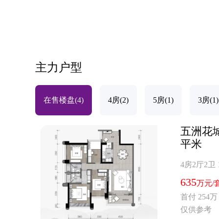
主力户型
在售楼盘(4)
4房(2)
5房(1)
3房(1)
五洲花城
平米
4房2厅2卫
635
万元/
首付 254万
仅供参考