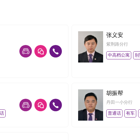
张义安
紫荆路分行
中高档公寓
别
胡振帮
丹田一小分行
话
普通话
有车