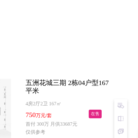
五洲花城三期 2栋04户型167
平米
4房2厅2卫
167㎡
750
在售
万元/套
首付 300万 月供33687元
仅供参考