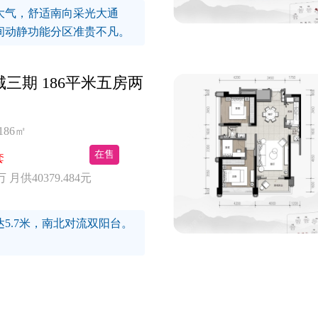
大气，舒适南向采光大通
间动静功能分区准贵不凡。
三期 186平米五房两
186㎡
在售
套
万 月供40379.484元
5.7米，南北对流双阳台。
。