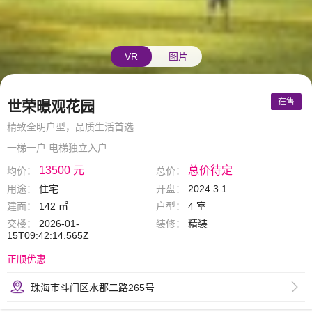
VR
图片
在售
世荣暻观花园
精致全明户型，品质生活首选
一梯一户 电梯独立入户
13500 元
总价待定
均价：
总价：
用途：
住宅
开盘：
2024.3.1
建面：
142 ㎡
户型：
4 室
交楼：
2026-01-
装修：
精装
15T09:42:14.565Z
正顺优惠
珠海市斗门区水郡二路265号