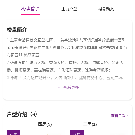
楼盘简介
主力户型
楼盘动态
楼盘简介
1-主题全龄情景交互型社区：1.美学泳池3.共享俱乐部4.疗愈能量营5.
荣宝奇遇记6.插花养生园7.邻里茶话会8.秘境花园里9.蛊然书香间10.沉
心花园11.悠享花园
2-交通方便：珠海大桥、香海大桥、黄杨河大桥、洪鹤大桥、金海大
桥、机场高速、高栏港高速、广佛江珠高速、珠海金湾机场；
3-珠海·世荣万达广场开业，大信·新都汇、建粤商务中心、富元广场、
斗门珠峰科创中心配套
查看更多
户型介绍（6）
查看全部 >
四居(5)
三居(1)
在售
在售