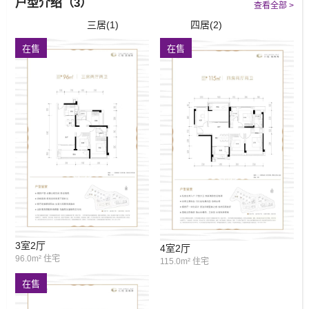
户型介绍（3）
周边有金鼎幼儿园、梧桐树幼儿园、景
查看全部 >
阳小学、北京师范大学珠海实验中学
三居(1)
四居(2)
项目自带高端商业综合体，打造国际化
在售
在售
生活配套
SHOPPING MALL，周边还有高新宝龙
城、北站宝龙城、港湾壹号等商圈。
三甲医院护航 项目附近有中山大学附属
医疗配套
第五医院、珠海市高新区人民医院等优
质医疗配套护航，时刻守护家人安康。
项目周边公园景区资源丰富，包括珠海
渔女/日月贝/情侣路等珠海城市文化地
环境配套
标，60万方中山公园/湿地公园/共乐园等
城市生态公园配套，还享有伶仃洋海景/
留诗山脉，缔造出山海共享的体验。
仁恒滨海湾由仁恒置地开发建造，仁恒置地源自新加坡国
际地产开发商，以国际化建筑理念和现代高品质人居水
3室2厅
4室2厅
准，为置业者匠筑精品。仁恒深耕珠海17载 打造珠海地
96.0m² 住宅
115.0m² 住宅
标，像珠海地标综合体——仁恒滨海中心、珠海高端住宅
在售
区——仁恒星园等均由仁恒匠心打造。