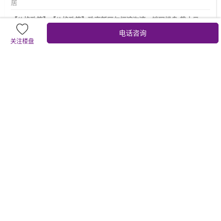
居
【价格政策】【价格政策】珠高新区仁恒滨海湾，销冠楼盘 截止日
期:2026-07-18
电话咨询
仁恒滨海湾花园
关注楼盘
珠海高新区销冠楼盘：
仁恒滨海湾：96平米南向三房单价：16500起。
115平米南北通四房，看中山公园。
142平米南北通大四房，看中山公园，海景。
项目一房一议，成交赠送车位抵用卷，家电大礼包等。
【楼盘动态】住在公园里的家。仁恒品质，项目自带约40万方高端人
居、繁华商业、邻里中心等复合业态 截止日期:2026-07-31
仁恒滨海湾花园
主力热销户型
96㎡三房｜单价17000元/㎡起
115㎡四房｜单价19800元/㎡起
全面积段可选：96/115/142/163/293㎡ 总价低至163万起
约40万方高端人居、繁华商业、邻里中心、地标写字楼等复合业态
地理位置