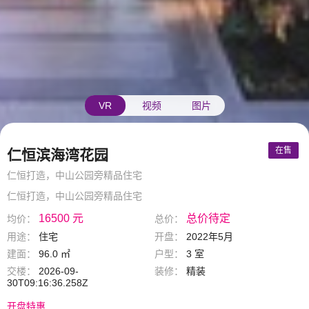
VR
视频
图片
在售
仁恒滨海湾花园
仁恒打造，中山公园旁精品住宅
仁恒打造，中山公园旁精品住宅
16500 元
总价待定
均价：
总价：
用途：
住宅
开盘：
2022年5月
建面：
96.0 ㎡
户型：
3 室
交楼：
2026-09-
装修：
精装
30T09:16:36.258Z
开盘特惠