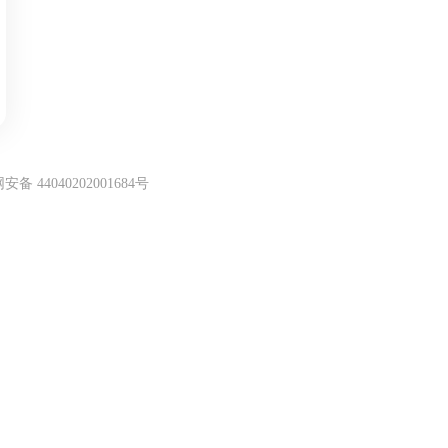
忘记密码
注册账号
备 44040202001684号